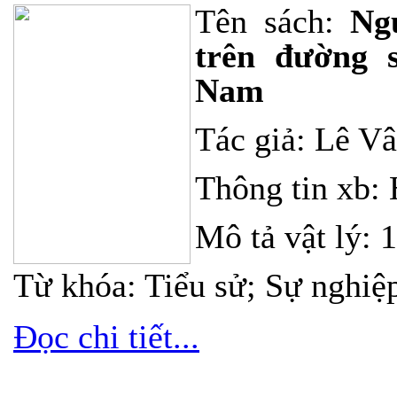
Tên sách:
Ngu
trên đường 
Nam
Tác giả:
Lê Vâ
Thô
ng tin
xb
:
Mô tả vật lý:
1
Từ khóa:
Tiểu sử
;
Sự nghiệ
Đọc chi tiết...