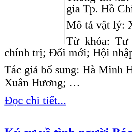
gia Tp. Hồ Ch
Mô tả vật lý: 
Từ khóa: Tư
chính trị; Đổi mới; Hội nhậ
Tác giả bổ sung: Hà Minh 
Xuân Hương; …
Đọc chi tiết...