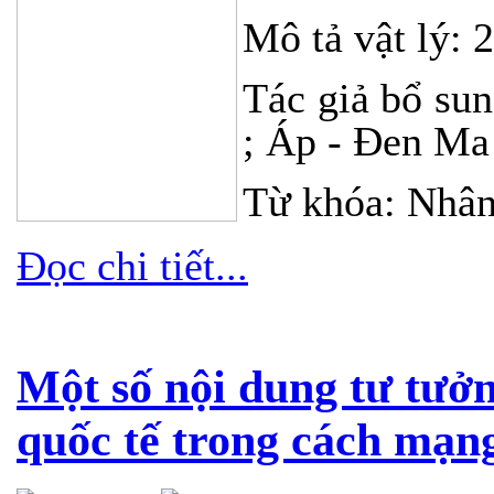
Mô tả vật lý: 
Tác giả bổ sun
; Áp - Đen Ma
Từ khóa: Nhân 
Đọc chi tiết...
Một số nội dung tư tưở
quốc tế trong cách mạng