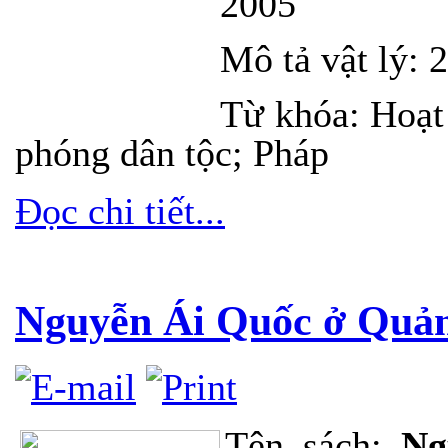
2005
Mô tả vật lý:
2
Từ khóa: Hoạt
phóng dân tộc; Pháp
Đọc chi tiết...
Nguyễn Ái Quốc ở Quản
Tên sách:
Ng