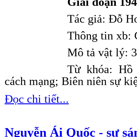
Giai đoạn 19
Tác giả: Đỗ H
Thông tin
xb
:
Mô tả vật lý:
3
Từ khóa: Hồ 
cách mạng; Biên niên sự ki
Đọc chi tiết...
Nguyễn Ái Quốc - sự sá