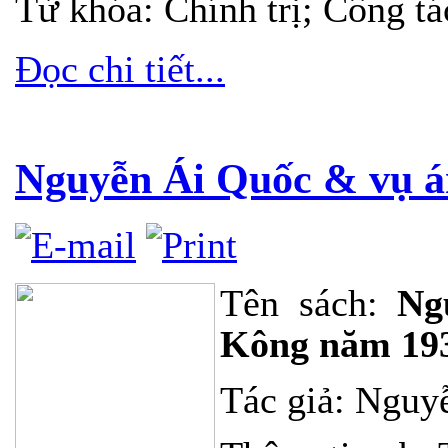
Từ khóa: Chính trị; Công t
Đọc chi tiết...
Nguyễn Ái Quốc & vụ 
Tên sách:
Ng
Kông năm 19
Tác giả: Nguy