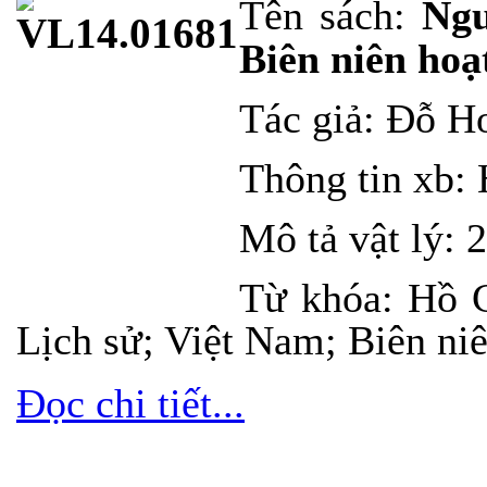
Tên sách:
Ng
Biên niên hoạ
Tác giả: Đỗ H
Thông tin
xb
:
Mô tả vật lý:
2
Từ khóa: Hồ 
Lịch sử; Việt Nam; Biên niê
Đọc chi tiết...