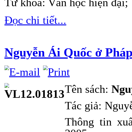
Từ khóa: Văn học hiện đại;
Đọc chi tiết...
Nguyễn Ái Quốc ở Pháp
Tên sách:
Ngu
Tác giả: Nguy
Thông tin xu