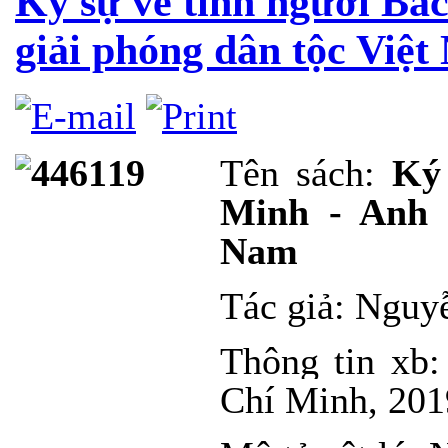
Ký sự về tình người Bá
giải phóng dân tộc Việ
Tên sách:
Ký
Minh
-
Anh 
Nam
Tác giả:
Nguy
Thông tin xb
Chí Minh, 201