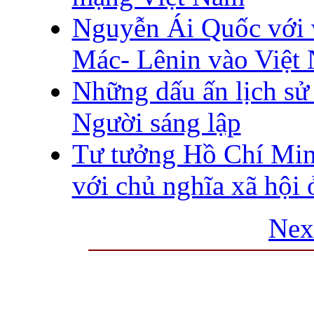
Nguyễn Ái Quốc với v
Mác- Lênin vào Việt
Những dấu ấn lịch s
Người sáng lập
Tư tưởng Hồ Chí Minh
với chủ nghĩa xã hội
Nex
THƯ VIỆN QUỐC GIA VIỆT N