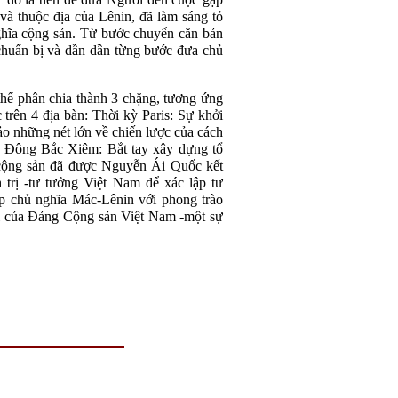
 và thuộc địa của
Lênin
, đã làm sáng tỏ
hĩa cộng sản. Từ bước chuyển căn bản
chuẩn bị và dần dần từng bước đưa chủ
thể phân chia thành 3 chặng, tương ứng
trên 4 địa bàn: Thời kỳ Pari
s
:
S
ự khởi
ảo những nét lớn về chiến lược của cách
 Đông Bắc Xiêm:
B
ắt tay xây dựng tổ
cộng sản đã được Nguyễn Ái Quốc kết
h trị
-
tư tưởng Việt Nam để xác lập tư
ợp chủ nghĩa Mác-
Lênin
với phong trào
ời của Đảng Cộng sản Việt Nam
-
một sự