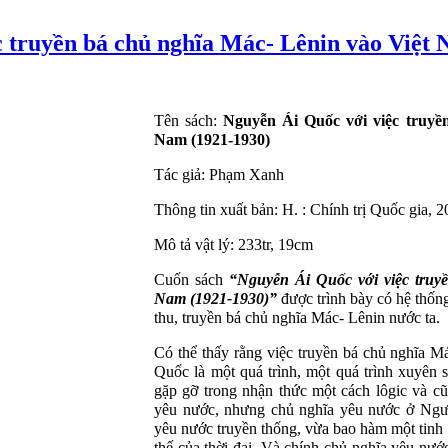
 truyền bá chủ nghĩa Mác- Lênin vào Việt 
Tên sách:
Nguyễn Ái Quốc với việc truyề
Nam (1921-1930)
Tác giả: Phạm Xanh
Thông tin xuất bản: H. : Chính trị Quốc gia, 
Mô tả vật lý:
233tr
,
19cm
Cuốn sách
“Nguyễn Ái Quốc với việc tru
Nam (1921-1930)”
được trình bày có hệ thốn
thu, truyền bá chủ nghĩa Mác-
Lênin
nước ta.
C
ó thể
thấy rằng việc truyền bá chủ nghĩa M
Quốc là một quá trình, một quá trình xuyên 
gặp gỡ trong nhận thức một cách
lôgic
và cũ
yêu nước, nhưng chủ nghĩa yêu nước ở Ngườ
yêu nước truyền thống, vừa bao hàm một tinh 
thế của thời đại. Và chính chủ nghĩa yêu nướ