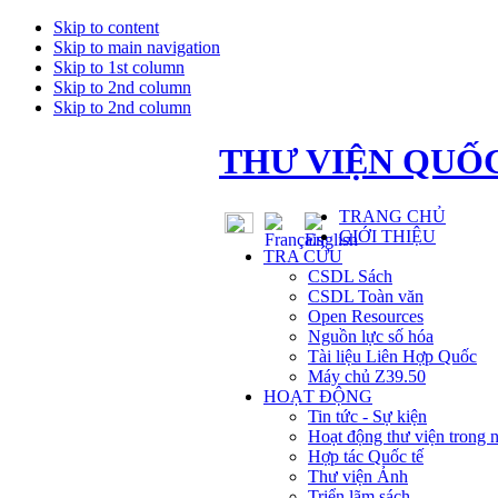
Skip to content
Skip to main navigation
Skip to 1st column
Skip to 2nd column
Skip to 2nd column
THƯ VIỆN QUỐC
TRANG CHỦ
GIỚI THIỆU
TRA CỨU
CSDL Sách
CSDL Toàn văn
Open Resources
Nguồn lực số hóa
Tài liệu Liên Hợp Quốc
Máy chủ Z39.50
HOẠT ĐỘNG
Tin tức - Sự kiện
Hoạt động thư viện trong 
Hợp tác Quốc tế
Thư viện Ảnh
Triển lãm sách