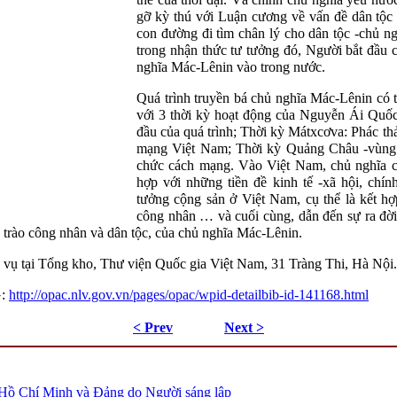
gỡ kỳ thú với Luận cương về vấn đề dân tộc
con đường đi tìm chân lý cho dân tộc
-
chủ ng
trong nhận thức tư tưởng đó, Người bắt đầu 
nghĩa Mác-
Lênin
vào trong nước.
Quá trình truyền bá chủ nghĩa Mác-
Lênin
có 
với 3 thời kỳ hoạt động của Nguyễn Ái Quốc 
đầu của quá trình; Thời kỳ
Mátxcơva
:
P
hác th
mạng Việt Nam; Thời kỳ Quảng Châu
-
vùng
chức cách mạng. Vào Việt Nam, chủ nghĩa 
hợp với những tiền đề kinh tế
-
xã hội, chín
tưởng cộng sản ở Việt Nam, cụ thể là kết h
công nhân … và cuối cùng, dẫn đến sự ra đ
g trào công nhân và dân tộc, của chủ nghĩa Mác
-
Lênin
.
c vụ tại Tổng kho, Thư viện Quốc gia Việt Nam, 31 Tràng Thi, Hà Nội.
G:
http://opac.nlv.gov.vn/pages/opac/wpid-detailbib-id-141168.html
< Prev
Next >
 Hồ Chí Minh và Đảng do Người sáng lập