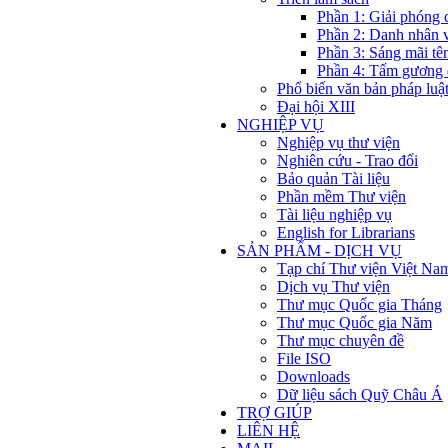
Phần 1: Giải phóng 
Phần 2: Danh nhân 
Phần 3: Sáng mãi tê
Phần 4: Tấm gương 
Phổ biến văn bản pháp luậ
Đại hội XIII
NGHIỆP VỤ
Nghiệp vụ thư viện
Nghiên cứu - Trao đổi
Bảo quản Tài liệu
Phần mềm Thư viện
Tài liệu nghiệp vụ
English for Librarians
SẢN PHẨM - DỊCH VỤ
Tạp chí Thư viện Việt Na
Dịch vụ Thư viện
Thư mục Quốc gia Tháng
Thư mục Quốc gia Năm
Thư mục chuyên đề
File ISO
Downloads
Dữ liệu sách Quỹ Châu Á
TRỢ GIÚP
LIÊN HỆ