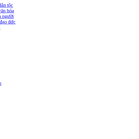
dân tộc
văn hóa
n người
đạo đức
t
m