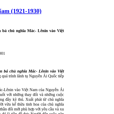
Nam (1921-1930)
n bá chủ nghĩa Mác-
Lênin
vào Việt
2001
yền bá chủ nghĩa Mác-
Lênin
vào Việt
g quá trình lãnh tụ Nguyễn Ái Quốc tiếp
ác-
Lênin
vào Việt Nam của Nguyễn Ái
suốt với những thay đổi và những cuộc
ng đầy kỳ thú. Xuất phát từ chủ nghĩa
i vừa kế thừa tinh hoa của chủ nghĩa
thần đổi mới phù hợp với yêu cầu và xu
c đó là tiền đề đưa Người đến cuộc gặp