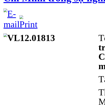
T
t
C
m
T
T
M