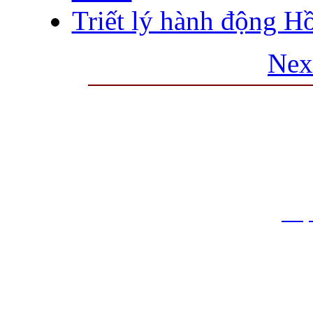
Triết lý hành động H
Nex
THƯ VIỆN QUỐC GIA VIỆT N
Cửa Nam – T.p Hà Nội, điện th
info
Website:
htt