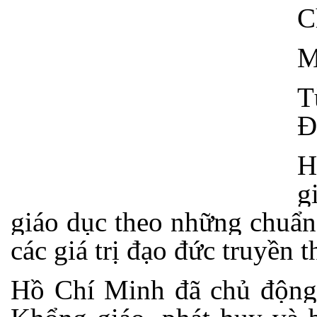
C
M
T
Đ
H
g
giáo dục theo những chuẩn
các giá trị đạo đức truyền 
Hồ Chí Minh đã chủ động k