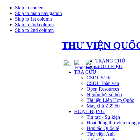
Skip to content
Skip to main navigation
Skip to 1st column
Skip to 2nd column
Skip to 2nd column
THƯ VIỆN QUỐC
TRANG CHỦ
GIỚI THIỆU
TRA CỨU
CSDL Sách
CSDL Toàn văn
Open Resources
Nguồn lực số hóa
Tài liệu Liên Hợp Quốc
Máy chủ Z39.50
HOẠT ĐỘNG
Tin tức - Sự kiện
Hoạt động thư viện trong 
Hợp tác Quốc tế
Thư viện Ảnh
Triển lãm sách