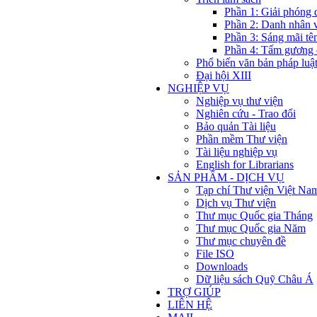
Phần 1: Giải phóng 
Phần 2: Danh nhân 
Phần 3: Sáng mãi tê
Phần 4: Tấm gương 
Phổ biến văn bản pháp luậ
Đại hội XIII
NGHIỆP VỤ
Nghiệp vụ thư viện
Nghiên cứu - Trao đổi
Bảo quản Tài liệu
Phần mềm Thư viện
Tài liệu nghiệp vụ
English for Librarians
SẢN PHẨM - DỊCH VỤ
Tạp chí Thư viện Việt Na
Dịch vụ Thư viện
Thư mục Quốc gia Tháng
Thư mục Quốc gia Năm
Thư mục chuyên đề
File ISO
Downloads
Dữ liệu sách Quỹ Châu Á
TRỢ GIÚP
LIÊN HỆ