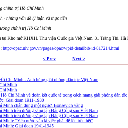
g chính trị Hồ Chí Minh
 - những vấn đề lý luận và thực tiễn
 tưởng chính trị Hồ Chí Minh
vụ tại Kho mở KHXH, Thư viện Quốc gia Việt Nam, 31 Tràng Thi, Hà 
G:
http://opac.nlv.gov.vn/pages/opac/wpid-detailbib-id-817214.html
< Prev
Next >
 Hồ Chí Minh - Anh hùng giải phóng dân tộc Việt Nam
 Chí Minh
 Chí Minh
 Hồ Chí Minh về đoàn kết quốc tế trong cách mạng giải phóng dân tộc
ớc: Giai đoạn 1911-1930
í Minh chân dung một người Bonsevich vàng
í Minh trên đường sáng lập Đảng Cộng sản Việt Nam
í Minh trên đường sáng lập Đảng Cộng sản Việt Nam
Minh: “Yêu nước vẫn là việc phải để lên trên hết”
í Minh: Giai đoạn 1941-1945