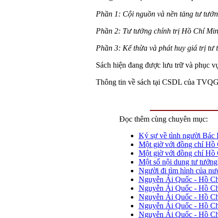
Phần 1: Cội nguồn và nền tảng tư tưởn
Phần 2: Tư tưởng chính trị Hồ Chí Minh
Phần 3: Kế thừa và phát huy giá trị tư
Sách hiện đang được lưu trữ và phục 
Thông tin về sách tại CSDL của TVQ
Đọc thêm cùng chuyên mục:
Ký sự về tình người Bác
Một giờ với đồng chí Hồ
Một giờ với đồng chí Hồ
Một số nội dung tư tưởng
Người đi tìm hình của nư
Nguyễn Ái Quốc - Hồ Ch
Nguyễn Ái Quốc - Hồ Ch
Nguyễn Ái Quốc - Hồ Ch
Nguyễn Ái Quốc - Hồ Chí 
Nguyễn Ái Quốc - Hồ Ch