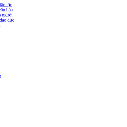
dân tộc
văn hóa
n người
đạo đức
t
m