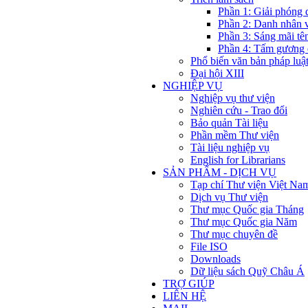
Phần 1: Giải phóng 
Phần 2: Danh nhân 
Phần 3: Sáng mãi tê
Phần 4: Tấm gương 
Phổ biến văn bản pháp luậ
Đại hội XIII
NGHIỆP VỤ
Nghiệp vụ thư viện
Nghiên cứu - Trao đổi
Bảo quản Tài liệu
Phần mềm Thư viện
Tài liệu nghiệp vụ
English for Librarians
SẢN PHẨM - DỊCH VỤ
Tạp chí Thư viện Việt Na
Dịch vụ Thư viện
Thư mục Quốc gia Tháng
Thư mục Quốc gia Năm
Thư mục chuyên đề
File ISO
Downloads
Dữ liệu sách Quỹ Châu Á
TRỢ GIÚP
LIÊN HỆ