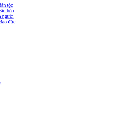
dân tộc
văn hóa
n người
đạo đức
t
m