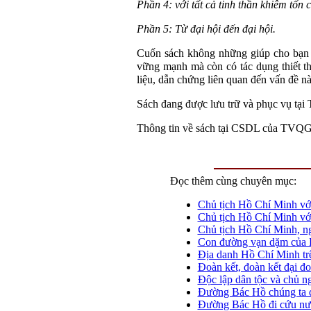
Phần 4: với tất cả tinh thần khiêm tốn
Phần 5: Từ đại hội đến đại hội.
Cuốn sách không những giúp cho bạn 
vững mạnh mà còn có tác dụng thiết th
liệu, dẫn chứng liên quan đến vấn đề nà
Sách đang được lưu trữ và phục vụ tại
Thông tin về sách tại CSDL của TVQG
Đọc thêm cùng chuyên mục:
Chủ tịch Hồ Chí Minh với
Chủ tịch Hồ Chí Minh vớ
Chủ tịch Hồ Chí Minh, ng
Con đường vạn dặm của 
Địa danh Hồ Chí Minh tr
Đoàn kết, đoàn kết đại đ
Độc lập dân tộc và chủ n
Đường Bác Hồ chúng ta đ
Đường Bác Hồ đi cứu nư