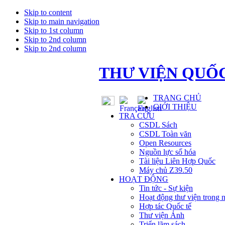
Skip to content
Skip to main navigation
Skip to 1st column
Skip to 2nd column
Skip to 2nd column
THƯ VIỆN QUỐC
TRANG CHỦ
GIỚI THIỆU
TRA CỨU
CSDL Sách
CSDL Toàn văn
Open Resources
Nguồn lực số hóa
Tài liệu Liên Hợp Quốc
Máy chủ Z39.50
HOẠT ĐỘNG
Tin tức - Sự kiện
Hoạt động thư viện trong 
Hợp tác Quốc tế
Thư viện Ảnh
Triển lãm sách