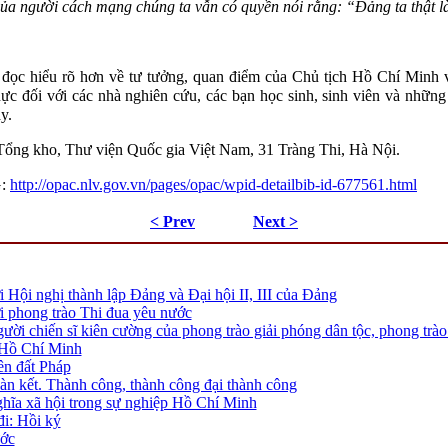
 của người cách mạng chúng ta vẫn có quyền nói rằng: “Đảng ta thật là
đọc hiểu rõ hơn về tư tưởng, quan điểm của Chủ tịch Hồ Chí Minh v
ực đối với các nhà nghiên cứu, các bạn học sinh, sinh viên và những
y.
 Tổng kho, Thư viện Quốc gia Việt Nam, 31 Tràng Thi, Hà Nội.
:
http://opac.nlv.gov.vn/pages/opac/wpid-detailbib-id-677561.html
< Prev
Next >
 Hội nghị thành lập Đảng và Đại hội II, III của Đảng
i phong trào Thi đua yêu nước
ười chiến sĩ kiên cường của phong trào giải phóng dân tộc, phong trà
Hồ Chí Minh
ên đất Pháp
oàn kết. Thành công, thành công đại thành công
ghĩa xã hội trong sự nghiệp Hồ Chí Minh
i: Hồi ký
ớc