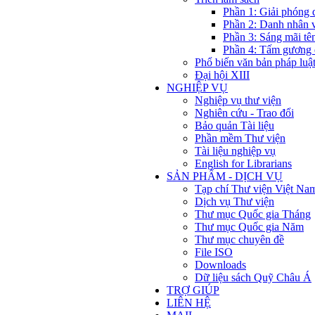
Phần 1: Giải phóng 
Phần 2: Danh nhân 
Phần 3: Sáng mãi tê
Phần 4: Tấm gương 
Phổ biến văn bản pháp luậ
Đại hội XIII
NGHIỆP VỤ
Nghiệp vụ thư viện
Nghiên cứu - Trao đổi
Bảo quản Tài liệu
Phần mềm Thư viện
Tài liệu nghiệp vụ
English for Librarians
SẢN PHẨM - DỊCH VỤ
Tạp chí Thư viện Việt Na
Dịch vụ Thư viện
Thư mục Quốc gia Tháng
Thư mục Quốc gia Năm
Thư mục chuyên đề
File ISO
Downloads
Dữ liệu sách Quỹ Châu Á
TRỢ GIÚP
LIÊN HỆ