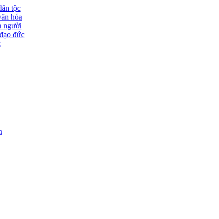
dân tộc
văn hóa
n người
đạo đức
t
m