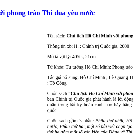
ới phong trào Thi đua yêu nước
Tên s
ách:
Chủ tịch Hồ Chí Minh với phong
Thông tin xb: H. : Chính trị Quốc gia, 2008
Mô tả vật lý: 405tr., 21cm
Từ khóa: Tư tưởng Hồ Chí Minh; Phong trào 
Tác giả bổ sung: Hồ Chí Minh ; Lê Quang T
; Tô Công
Cuốn sách
“Chủ tịch Hồ Chí Minh với phon
bản Chính trị Quốc gia phát hành là lời độn
quân trong bất kỳ hoàn cảnh nào hãy hăng
quốc.
Cuốn sách gồm 3 phần:
Phần thứ nhất, Hồ
nước; Phần thứ hai, một số bài viết chọn lọ
thứ ba gồm một số văn kiện của Đảng về Thi