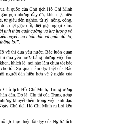
 đua ái quốc của Chủ tịch Hồ Chí Minh
ngắn gọn nhưng đầy đủ, khích lệ, hiệu
rẻ, từ giàu đến nghèo, từ sỹ, nông, công,
đói, diệt giặc dốt, diệt giặc ngoại xâm.
i tinh thần quật cường và lực lượng vô
 kiên quyết của nhân dân và quân đội ta,
 thắng lợi”
.
 Hồ về thi đua yêu nước. Bác luôn quan
 thi đua yêu nước bằng những việc làm
 khen, khích lệ; nơi nào làm chưa tốt bác
 cho tốt. Sự quan tâm đặc biệt của Bác
ỗi người dân hiểu hơn về ý nghĩa của
ủa Chủ tịch Hồ Chí Minh, Trung ương
hân dân. Đó là: Chỉ thị của Trung ương
những khuyết điểm trong việc lãnh đạo
 Ngày Chủ tịch Hồ Chí Minh ra Lời kêu
nỗ lực thực hiện lời dạy của Người tích