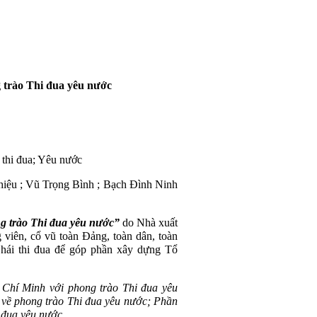
 trào Thi đua yêu nước
thi đua; Yêu nước
hiệu ; Vũ Trọng Bình ; Bạch Đình Ninh
g trào Thi đua yêu nước”
do Nhà xuất
g viên, cổ vũ toàn Đảng, toàn dân, toàn
 hái thi đua để góp phần xây dựng Tổ
 Chí Minh với phong trào Thi đua yêu
c về phong trào Thi đua yêu nước; Phần
 đua yêu nước
.