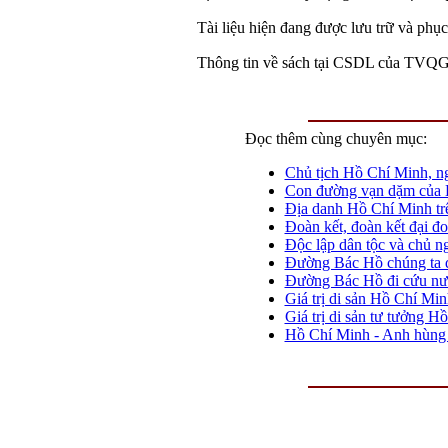
Tài liệu hiện đang được lưu trữ và phụ
Thông tin về sách tại CSDL của TVQG
Đọc thêm cùng chuyên mục:
Chủ tịch Hồ Chí Minh, ng
Con đường vạn dặm của 
Địa danh Hồ Chí Minh tr
Đoàn kết, đoàn kết đại đ
Độc lập dân tộc và chủ n
Đường Bác Hồ chúng ta đ
Đường Bác Hồ đi cứu nư
Giá trị di sản Hồ Chí Min
Giá trị di sản tư tưởng 
Hồ Chí Minh - Anh hùng d
THƯ VIỆN QUỐC GIA VIỆT NAM
: Đ