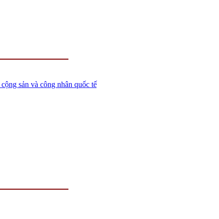
o cộng sản và công nhân quốc tế
7 (tổng đài). E-mail:
info@nlv.gov.vn