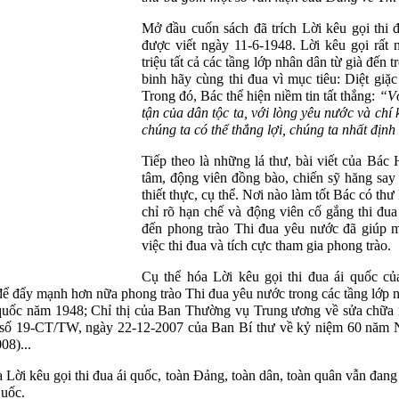
Mở đầu cuốn sách đã trích Lời kêu gọi thi
được viết ngày 11-6-1948. Lời kêu gọi rất 
triệu tất cả các tầng lớp nhân dân từ già đến t
binh hãy cùng thi đua vì mục tiêu: Diệt giặc 
Trong đó, Bác thể hiện niềm tin tất thắng:
“Vớ
tận của dân tộc ta, với lòng yêu nước và chí
chúng ta có thể thắng lợi, chúng ta nhất định
Tiếp theo là những lá thư, bài viết của Bác
tâm, động viên đồng bào, chiến sỹ hăng say
thiết thực, cụ thể. Nơi nào làm tốt Bác có thư
chỉ rõ hạn chế và động viên cố gắng thi đua
đến phong trào Thi đua yêu nước đã giúp m
việc thi đua và tích cực tham gia phong trào.
Cụ thể hóa Lời kêu gọi thi đua ái quốc c
ể đẩy mạnh hơn nữa phong trào Thi đua yêu nước trong các tầng lớp n
 quốc năm 1948; Chỉ thị của Ban Thường vụ Trung ương về sửa chữa 
hị số 19-CT/TW, ngày 22-12-2007 của Ban Bí thư về kỷ niệm 60 năm
08)...
Lời kêu gọi thi đua ái quốc, toàn Đảng, toàn dân, toàn quân vẫn đang 
quốc.