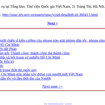
c vụ tại Tổng kho, Thư viện Quốc gia Việt Nam, 31 Tràng Thi, Hà Nội.
:
http://opac.nlv.gov.vn/pages/opac/wpid-detailbib-id-360413.html
Next >
ười chiến sĩ kiên cường của phong trào giải phóng dân tộc, phong trà
Hồ Chí Minh
ên đất Pháp
oàn kết. Thành công, thành công đại thành công
ghĩa xã hội trong sự nghiệp Hồ Chí Minh
i: Hồi ký
ớc
h trong thời đại ngày nay
Hồ Chí Minh góp phần xây dựng con người mới Việt Nam
ân tộc và tầm thời đại của Người
Next page >>
ịa chỉ: Số 31 – Tràng Thi – Phường Cửa Nam – T.p Hà Nội, điện thoại: 024-3825539
Website:
https://www.nlv.gov.vn