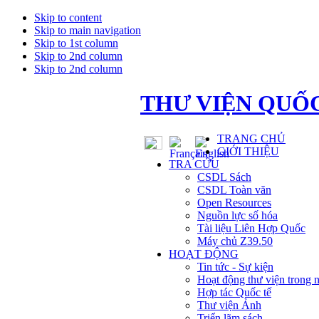
Skip to content
Skip to main navigation
Skip to 1st column
Skip to 2nd column
Skip to 2nd column
THƯ VIỆN QUỐC
TRANG CHỦ
GIỚI THIỆU
TRA CỨU
CSDL Sách
CSDL Toàn văn
Open Resources
Nguồn lực số hóa
Tài liệu Liên Hợp Quốc
Máy chủ Z39.50
HOẠT ĐỘNG
Tin tức - Sự kiện
Hoạt động thư viện trong 
Hợp tác Quốc tế
Thư viện Ảnh
Triển lãm sách