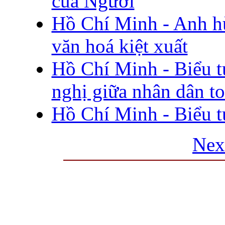
của Người
Hồ Chí Minh - Anh hù
văn hoá kiệt xuất
Hồ Chí Minh - Biểu t
nghị giữa nhân dân to
Hồ Chí Minh - Biểu t
Nex
THƯ VIỆN QUỐC GIA VIỆT N
Cửa Nam – T.p Hà Nội, điện th