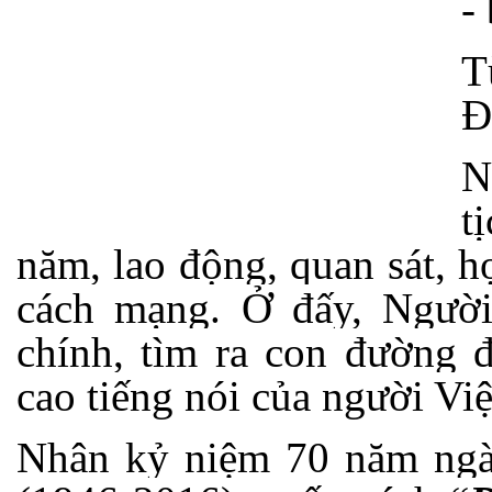
- 
T
Đ
N
t
năm, lao động, quan sát, họ
cách mạng. Ở đấy, Ngườ
chính, tìm ra con đường đ
cao tiếng nói của người Việ
Nhân kỷ niệm 70 năm ngà