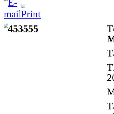
T
M
T
T
2
M
T