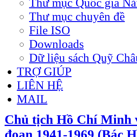
Thư mục Quốc gia N
Thư mục chuyên đề
File ISO
Downloads
Dữ liệu sách Quỹ Ch
TRỢ GIÚP
LIÊN HỆ
MAIL
Chủ tịch Hồ Chí Minh v
đoạn 1941-1969 (Bác H