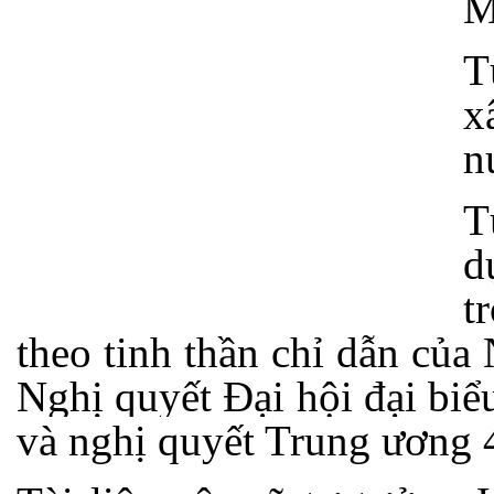
M
T
x
n
T
d
t
theo tinh thần chỉ dẫn củ
Nghị quyết Đại hội đại biể
và nghị quyết Trung ương 