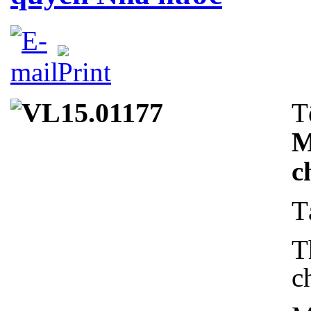
T
M
c
T
T
c