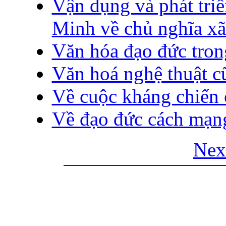
Vận dụng và phát triể
Minh về chủ nghĩa xã
Văn hóa đạo đức tro
Văn hoá nghệ thuật c
Về cuộc kháng chiến 
Về đạo đức cách mạn
Nex
THƯ VIỆN QUỐC GIA VIỆT N
Cửa Nam – T.p Hà Nội, điện th