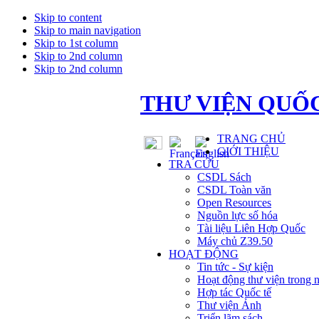
Skip to content
Skip to main navigation
Skip to 1st column
Skip to 2nd column
Skip to 2nd column
THƯ VIỆN QUỐC
TRANG CHỦ
GIỚI THIỆU
TRA CỨU
CSDL Sách
CSDL Toàn văn
Open Resources
Nguồn lực số hóa
Tài liệu Liên Hợp Quốc
Máy chủ Z39.50
HOẠT ĐỘNG
Tin tức - Sự kiện
Hoạt động thư viện trong 
Hợp tác Quốc tế
Thư viện Ảnh
Triển lãm sách