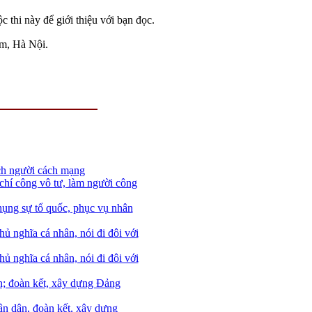
c thi này để giới thiệu với bạn đọc.
m, Hà Nội.
ch người cách mạng
chí công vô tư, làm người công
hụng sự tổ quốc, phục vụ nhân
ủ nghĩa cá nhân, nói đi đôi với
ủ nghĩa cá nhân, nói đi đôi với
n; đoàn kết, xây dựng Đảng
ân dân, đoàn kết, xây dựng