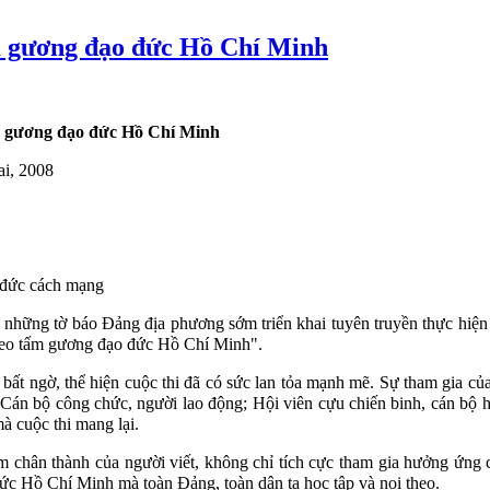
m gương đạo đức Hồ Chí Minh
m gương đạo đức Hồ Chí Minh
ai, 2008
đức cách mạng
hững tờ báo Đảng địa phương sớm triển khai tuyên truyền thực hiện C
theo tấm gương đạo đức Hồ Chí Minh".
ố bất ngờ, thể hiện cuộc thi đã có sức lan tỏa mạnh mẽ. Sự tham gia c
 Cán bộ công chức, người lao động; Hội viên cựu chiến binh, cán bộ hư
mà cuộc thi mang lại.
ảm chân thành của người viết, không chỉ tích cực tham gia hưởng ứng 
ức Hồ Chí Minh mà toàn Đảng, toàn dân ta học tập và noi theo.