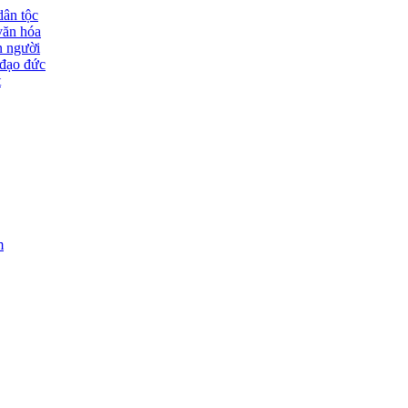
dân tộc
văn hóa
n người
đạo đức
t
m