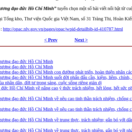
 gương đạo đức Hồ Chí Minh”
tuyển chọn một số bài viết nổi bật từ cuộ
ại
Tổng kho, Thư viện Quốc gia Việt Nam, số 31 Tràng Thi, Hoàn Kiế
G:
http://opac.nlv.gov.vn/pages/opac/wpid-detailbib-id-410787.html
< Prev
Next >
 gương đạo đức Hồ Chí Minh
 gương đạo đức Hồ Chí Minh
gương đạo đức Hồ Chí Minh con đường phát triển, hoàn thiện nhân cá
gương đạo đức Hồ Chí Minh suốt đời phấn đấu cần, kiệm, liêm, chính, 
ủa nhân dân, đời tư trong sáng, cuộc sống riêng giản dị
đức Hồ Chí Minh về nâng cao ý thức trách nhiệm, hết lòng, hết sức p
gương đạo đức Hồ Chí Minh về nêu cao tinh thần trách nhiệm, chống ch
gương đạo đức Hồ Chí Minh về nêu cao tinh thần trách nhiệm, chống ch
gương đạo đức Hồ Chí Minh về trung thực, trách nhiệm; gắn bó với dâ
gương đạo đức Hồ Chí Minh về trung thực, trách nhiệm, gắn bó với nh