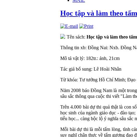
MAIL
Học tập và làm theo tấ
Tên sách:
Học tập và làm theo tấ
Thông tin xb: Đồng Nai: Nxb. Đồng N
Mô tả vật lý: 182tr.: ảnh, 21cm
Tác giả bổ sung: Lê Hoài Nhân
Từ khóa:
Tư tưởng Hồ Chí Minh; Đạo 
Năm 2008 báo Đồng Nam là một trong n
sâu sắc thông qua cuộc thi viết "Làm 
Trên 4.000 bài dự thi quả thật là con s
học sinh của ngành giáo dục - đào tạo;
tiểu học... càng bộc lộ ý nghĩa sâu sắc 
Mỗi bài dự thi là mỗi tấm lòng, tình c
suy nghĩ chân thực về tấm gương đạo đ