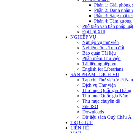
Phần 1: Giải phóng 
Phần 2: Danh nhân 
Phần 3: Sáng mãi tê
Phần 4: Tấm gương 
Phổ biến văn bản pháp luậ
Đại hội XIII
NGHIỆP VỤ
Nghiệp vụ thư viện
Nghiên cứu - Trao đổi
Bảo quản Tài liệu
Phần mềm Thư viện
Tài liệu nghiệp vụ
English for Librarians
SẢN PHẨM - DỊCH VỤ
Tạp chí Thư viện Việt Na
Dịch vụ Thư viện
Thư mục Quốc gia Tháng
Thư mục Quốc gia Năm
Thư mục chuyên đề
File ISO
Downloads
Dữ liệu sách Quỹ Châu Á
TRỢ GIÚP
LIÊN HỆ