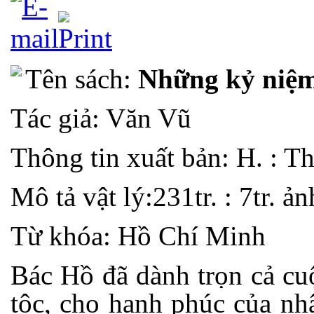
Tên sách:
Những kỷ niệm 
Tác giả: Văn Vũ
Thông tin xuất bản: H. : T
Mô tả vật lý:
231tr. : 7tr. ả
Từ khóa: Hồ Chí Minh
Bác Hồ đã dành trọn cả cu
tộc, cho hạnh phúc của nh