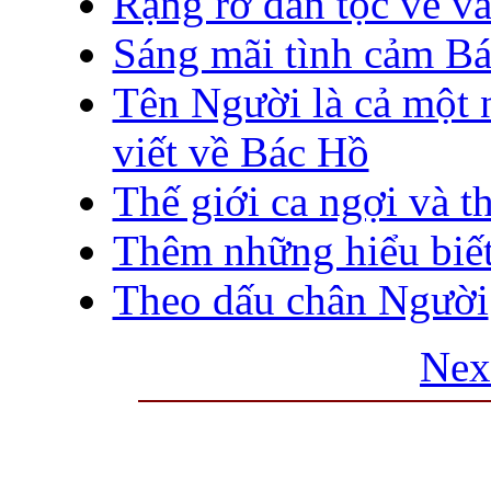
Rạng rỡ dân tộc vẻ v
Sáng mãi tình cảm B
Tên Người là cả một n
viết về Bác Hồ
Thế giới ca ngợi và 
Thêm những hiểu biế
Theo dấu chân Người
Nex
THƯ VIỆN QUỐC GIA VIỆT N