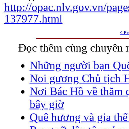
http://opac.nlv.gov.vn/page
1379
77.html
< Pr
Đọc thêm cùng chuyên 
Những người bạn Quố
Noi gương Chủ tịch 
Nơi Bác Hồ về thăm q
bây giờ
Quê hương và gia thế