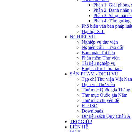
Phần 1: Giải phóng 
Phần 2: Danh nhân 
Phần 3: Sáng mãi tê
Phần 4: Tấm gương 
Phổ biến văn bản pháp luậ
Đại hội XIII
NGHIỆP VỤ
Nghiệp vụ thư viện
Nghiên cứu - Trao đổi
Bảo quản Tài liệu
Phần mềm Thư viện
Tài liệu nghiệp vụ
English for Librarians
SẢN PHẨM - DỊCH VỤ
Tạp chí Thư viện Việt Na
Dịch vụ Thư viện
Thư mục Quốc gia Tháng
Thư mục Quốc gia Năm
Thư mục chuyên đề
File ISO
Downloads
Dữ liệu sách Quỹ Châu Á
TRỢ GIÚP
LIÊN HỆ