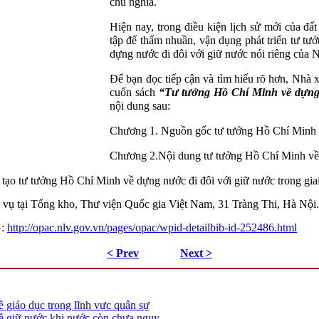
chủ nghĩa.
Hiện nay, trong điều kiện lịch sử mới của đất
tập để thấm nhuần, vận dụng phát triển tư t
dựng nước đi đôi với giữ nước nói riêng của 
Để bạn đọc tiếp cận và tìm hiểu rõ hơn, Nhà 
cuốn sách
“Tư tưởng Hồ Chí Minh về dựng 
nội dung sau:
Chương
1.
Nguồn gốc tư tưởng Hồ Chí Minh v
Chương 2
.
Nội dung tư tưởng Hồ Chí Minh về 
 tạo tư tưởng Hồ Chí Minh về dựng nước đi đôi với giữ nước trong gi
c vụ tại Tổng kho, Thư viện Quốc gia Việt Nam, 31 Tràng Thi, Hà Nội.
G:
http://opac.nlv.gov.vn/pages/opac/wpid-detailbib-id-252486.html
< Prev
Next >
giáo dục trong lĩnh vực quân sự
 giữ nước khi nước còn chưa nguy