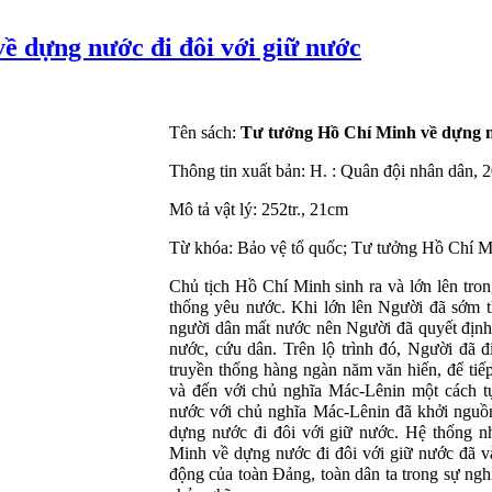
ề dựng nước đi đôi với giữ nước
Tên sách:
Tư tưởng Hồ Chí Minh về dựng nư
Thông tin xuất bản: H. : Quân đội nhân dân, 
Mô tả vật lý:
252tr
.,
21cm
Từ khóa: Bảo vệ tổ quốc; Tư tưởng Hồ Chí 
Chủ tịch Hồ Chí Minh sinh ra và lớn lên tro
thống yêu nước. Khi lớn lên Người đã sớm t
người dân mất nước nên Người đã quyết định 
nước, cứu dân. Trên lộ trình đó, Người đã 
truyền thống hàng ngàn năm văn hiến, để tiế
và đến với chủ nghĩa Mác
-
Lênin
một cách t
nước với chủ nghĩa Mác-
Lênin
đã khởi nguồ
dựng nước đi đôi với giữ nước. Hệ thống 
Minh về dựng nước đi đôi với giữ nước đã v
động của toàn Đảng, toàn dân ta trong sự ng