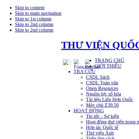
Skip to content
Skip to main navigation
Skip to 1st column
Skip to 2nd column
Skip to 2nd column
THƯ VIỆN QUỐC
TRANG CHỦ
GIỚI THIỆU
TRA CỨU
CSDL Sách
CSDL Toàn văn
Open Resources
Nguồn lực số hóa
Tài liệu Liên Hợp Quốc
Máy chủ Z39.50
HOẠT ĐỘNG
Tin tức - Sự kiện
Hoạt động thư viện trong 
Hợp tác Quốc tế
Thư viện Ảnh
Triển lãm sách