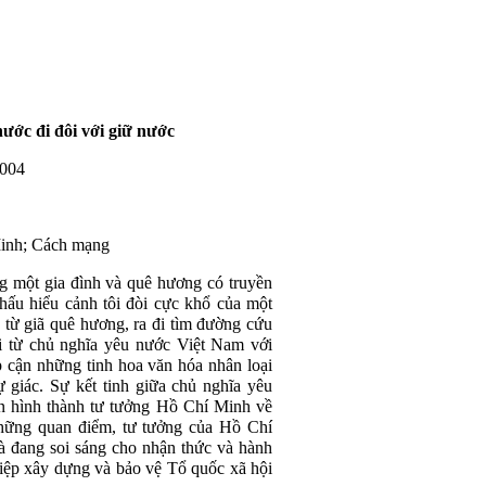
ớc đi đôi với giữ nước
2004
Minh; Cách mạng
ng một gia đình và quê hương có truyền
hấu hiểu cảnh tôi đòi cực khổ của một
từ giã quê hương, ra đi tìm đường cứu
đi từ chủ nghĩa yêu nước Việt Nam với
p cận những tinh hoa văn hóa nhân loại
ự giác. Sự kết tinh giữa chủ nghĩa yêu
n hình thành tư tưởng Hồ Chí Minh về
những quan điểm, tư tưởng của Hồ Chí
à đang soi sáng cho nhận thức và hành
hiệp xây dựng và bảo vệ Tổ quốc xã hội