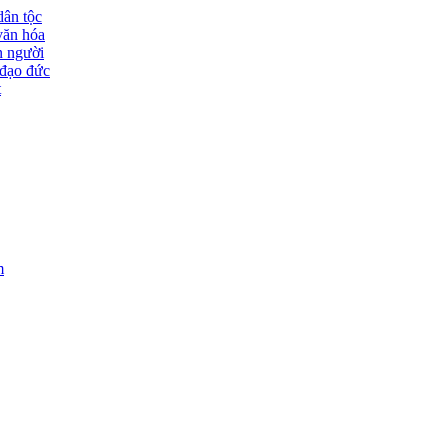
dân tộc
văn hóa
n người
đạo đức
t
m