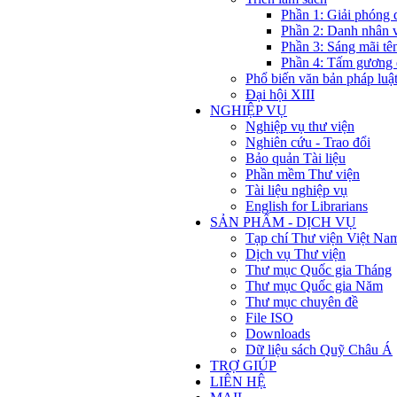
Phần 1: Giải phóng 
Phần 2: Danh nhân 
Phần 3: Sáng mãi tê
Phần 4: Tấm gương 
Phổ biến văn bản pháp luậ
Đại hội XIII
NGHIỆP VỤ
Nghiệp vụ thư viện
Nghiên cứu - Trao đổi
Bảo quản Tài liệu
Phần mềm Thư viện
Tài liệu nghiệp vụ
English for Librarians
SẢN PHẨM - DỊCH VỤ
Tạp chí Thư viện Việt Na
Dịch vụ Thư viện
Thư mục Quốc gia Tháng
Thư mục Quốc gia Năm
Thư mục chuyên đề
File ISO
Downloads
Dữ liệu sách Quỹ Châu Á
TRỢ GIÚP
LIÊN HỆ