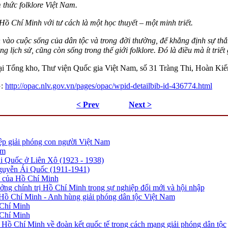
thức folklore Việt Nam.
ồ Chí Minh với tư cách là một học thuyết – một minh triết.
ào cuộc sống của dân tộc và trong đời thường, để khẳng định sự thắng
lịch sử, cũng còn sống trong thế giới folklore. Đó là điều mà ít triết
 tại Tổng kho, Thư viện Quốc gia Việt Nam, số 31 Tràng Thi, Hoàn Ki
G:
http://opac.nlv.gov.vn/pages/opac/wpid-detailbib-id-436774.html
< Prev
Next >
ệp giải phóng con người Việt Nam
am
 Quốc ở Liên Xô (1923 - 1938)
guyễn Ái Quốc (1911-1941)
ự của Hồ Chí Minh
ưởng chính trị Hồ Chí Minh trong sự nghiệp đổi mới và hội nhập
 Hồ Chí Minh - Anh hùng giải phóng dân tộc Việt Nam
 Chí Minh
 Chí Minh
 Hồ Chí Minh về đoàn kết quốc tế trong cách mạng giải phóng dân tộc