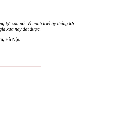
 lợi của nó. Vì minh triết ấy thắng lợi
 gia xưa nay đạt được.
ếm, Hà Nội.