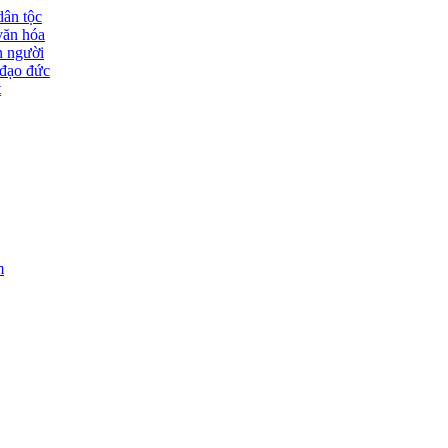
dân tộc
văn hóa
n người
đạo đức
t
m