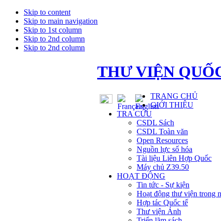
Skip to content
Skip to main navigation
Skip to 1st column
Skip to 2nd column
Skip to 2nd column
THƯ VIỆN QUỐC
TRANG CHỦ
GIỚI THIỆU
TRA CỨU
CSDL Sách
CSDL Toàn văn
Open Resources
Nguồn lực số hóa
Tài liệu Liên Hợp Quốc
Máy chủ Z39.50
HOẠT ĐỘNG
Tin tức - Sự kiện
Hoạt động thư viện trong 
Hợp tác Quốc tế
Thư viện Ảnh
Triển lãm sách