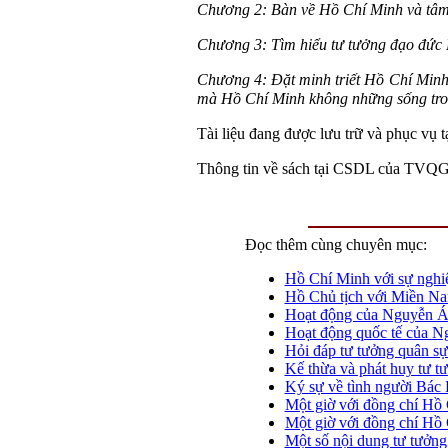
Chương 2: Bàn về Hồ Chí Minh và tâm 
Chương 3: Tìm hiểu tư tưởng đạo đức H
Chương 4: Đặt minh triết Hồ Chí Minh v
mà Hồ Chí Minh không những sống trong 
Tài liệu đang được lưu trữ và phục vụ
Thông tin về sách tại CSDL của TVQ
Đọc thêm cùng chuyên mục:
Hồ Chí Minh với sự nghi
Hồ Chủ tịch với Miền N
Hoạt động của Nguyễn Ái
Hoạt động quốc tế của N
Hỏi đáp tư tưởng quân s
Kế thừa và phát huy tư t
Ký sự về tình người Bác
Một giờ với đồng chí Hồ
Một giờ với đồng chí Hồ
Một số nội dung tư tưởng