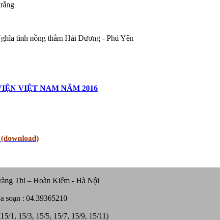
trắng
Nghĩa tình nồng thắm Hải Dương - Phú Yên
IỆN VIỆT NAM NĂM 2016
 (download)
ràng Thi – Hoàn Kiếm - Hà Nội
òa soạn : 04.39365210
5/1, 15/3, 15/5, 15/7, 15/9, 15/11)