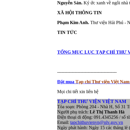
Nguyễn Sản.
Ký ức xanh về ngôi nhà 
XÃ HỘI THÔNG TIN
Phạm Kim Anh.
Thư viện Hải Phú - 
TIN TỨC
TỔNG MỤC LỤC TẠP CHÍ THƯ V
-----------------------------------------
Đặt mua
Tạp chí Thư viện Việt Nam
Mọi chi tiết xin liên hệ
TẠP CHÍ THƯ VIỆN VIỆT NAM
Tòa soạn: Phòng 204 - Nhà H, Số 31 T
Người phụ trách:
Lê Thị Thanh Hà
Điện thoại di động: 091.4345256 / số t
Email:
tapchithuvienvn@nlv.gov.vn
Ngày phát hành: Ngày 15 các tháng lẻ (1