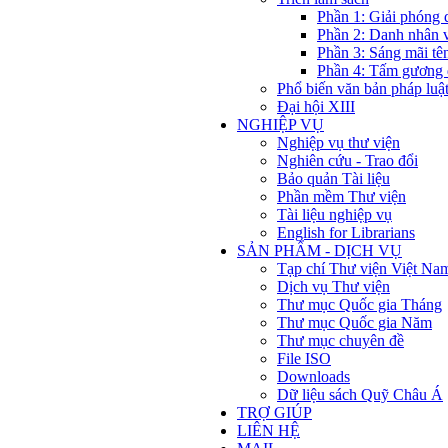
Phần 1: Giải phóng 
Phần 2: Danh nhân 
Phần 3: Sáng mãi tê
Phần 4: Tấm gương 
Phổ biến văn bản pháp luậ
Đại hội XIII
NGHIỆP VỤ
Nghiệp vụ thư viện
Nghiên cứu - Trao đổi
Bảo quản Tài liệu
Phần mềm Thư viện
Tài liệu nghiệp vụ
English for Librarians
SẢN PHẨM - DỊCH VỤ
Tạp chí Thư viện Việt Na
Dịch vụ Thư viện
Thư mục Quốc gia Tháng
Thư mục Quốc gia Năm
Thư mục chuyên đề
File ISO
Downloads
Dữ liệu sách Quỹ Châu Á
TRỢ GIÚP
LIÊN HỆ