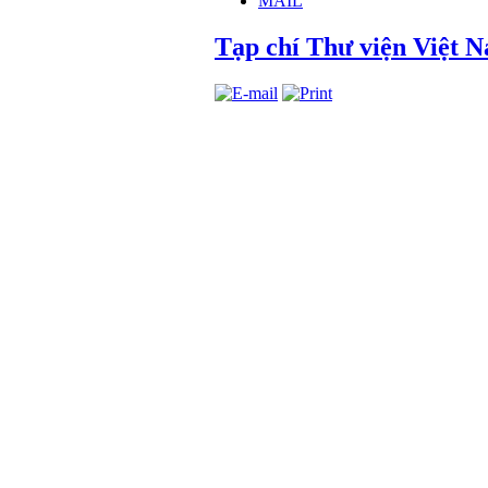
MAIL
Tạp chí Thư viện Việt N