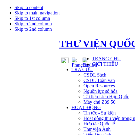
Skip to content
Skip to main navigation
Skip to 1st column
Skip to 2nd column
Skip to 2nd column
THƯ VIỆN QUỐC
TRANG CHỦ
GIỚI THIỆU
TRA CỨU
CSDL Sách
CSDL Toàn văn
Open Resources
Nguồn lực số hóa
Tài liệu Liên Hợp Quốc
Máy chủ Z39.50
HOẠT ĐỘNG
Tin tức - Sự kiện
Hoạt động thư viện trong 
Hợp tác Quốc tế
Thư viện Ảnh
Triển lãm sách