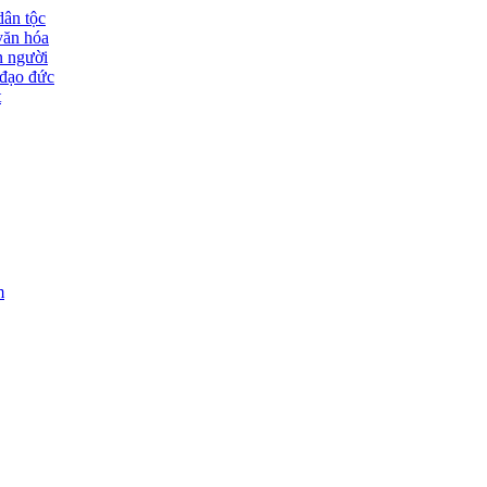
dân tộc
văn hóa
n người
đạo đức
t
m