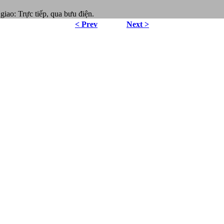
giao: Trực tiếp, qua bưu điện.
< Prev
Next >