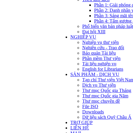
Phần 1: Giải phóng 
Phần 2: Danh nhân 
Phần 3: Sáng mãi tê
Phần 4: Tấm gương 
Phổ biến văn bản pháp luậ
Đại hội XIII
NGHIỆP VỤ
Nghiệp vụ thư viện
Nghiên cứu - Trao đổi
Bảo quản Tài liệu
Phần mềm Thư viện
Tài liệu nghiệp vụ
English for Librarians
SẢN PHẨM - DỊCH VỤ
Tạp chí Thư viện Việt Na
Dịch vụ Thư viện
Thư mục Quốc gia Tháng
Thư mục Quốc gia Năm
Thư mục chuyên đề
File ISO
Downloads
Dữ liệu sách Quỹ Châu Á
TRỢ GIÚP
LIÊN HỆ