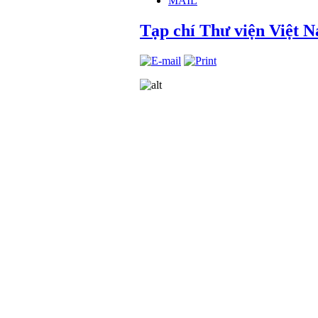
MAIL
Tạp chí Thư viện Việt N