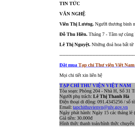
TIN TỨC
VĂN NGHỆ
Viên Thị Lương.
Người thương binh nặ
Đỗ Thu Hiền.
Tháng 7 - Tâm sự cùng 
Lê Thị Nguyệt.
Những đoá hoa bất tử
--------------------------------------------------
Đặt mua
Tạp chí Thư viện Việt Nam
Mọi chi tiết xin liên hệ
TẠP CHÍ THƯ VIỆN VIỆT NAM
Tòa soạn: Phòng 204 - Nhà H, Số 31 T
Người phụ trách:
Lê Thị Thanh Hà
Điện thoại di động: 091.4345256 / số t
Email:
tapchithuvienvn@nlv.gov.vn
Ngày phát hành: Ngày 15 các tháng lẻ (1
Giá tiền: 30.000đ
Hình thức thanh toán/hình thức chuyển 