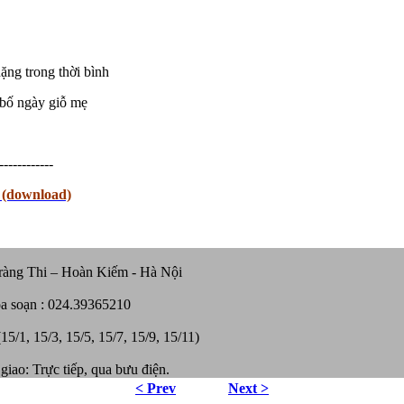
ng trong thời bình
bố ngày giỗ mẹ
------------
 (download)
ràng Thi – Hoàn Kiếm - Hà Nội
òa soạn : 024.39365210
5/1, 15/3, 15/5, 15/7, 15/9, 15/11)
giao: Trực tiếp, qua bưu điện.
< Prev
Next >