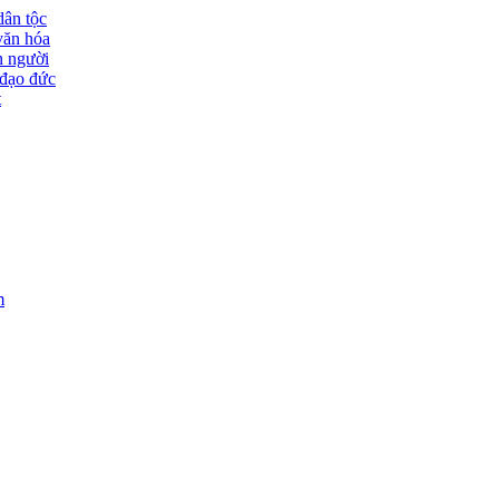
dân tộc
văn hóa
n người
đạo đức
t
m