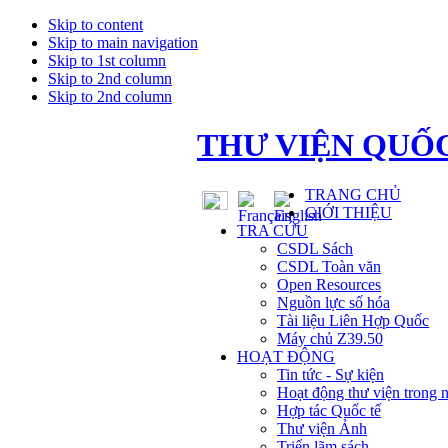
Skip to content
Skip to main navigation
Skip to 1st column
Skip to 2nd column
Skip to 2nd column
THƯ VIỆN QUỐC
TRANG CHỦ
GIỚI THIỆU
TRA CỨU
CSDL Sách
CSDL Toàn văn
Open Resources
Nguồn lực số hóa
Tài liệu Liên Hợp Quốc
Máy chủ Z39.50
HOẠT ĐỘNG
Tin tức - Sự kiện
Hoạt động thư viện trong 
Hợp tác Quốc tế
Thư viện Ảnh
Triển lãm sách