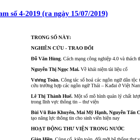
am số 4-2019 (ra ngày 15/07/2019)
TRONG SỐ NÀY:
NGHIÊN CỨU - TRAO ĐỔI
Đỗ
V
ă
n H
ù
ng
. Cách mạng công nghiệp 4.0 và thách t
Nguyễn Thị Ngọc Mai.
Về khái niệm tài liệu cổ
Vương Toàn.
Công tác số hoá các ngôn ngữ dân tộc 
cứu trường hợp các ngôn ngữ Thái – Kađai ở Việt Na
Lê Thị Thành Huế.
Một số mô hình quản lý chất lượn
trong lĩnh vực thông tin – thư viện
Bùi Vũ Bảo Khuyên, Mai Mỹ Hạnh, Nguyễn Tấn 
tạo năng lực thông tin cho sinh viên hiện nay
HOẠT ĐỘNG THƯ VIỆN TRONG NƯỚC
Giản Hiền.
Củng cố, kiện toàn, đổi mới hệ thống thư 