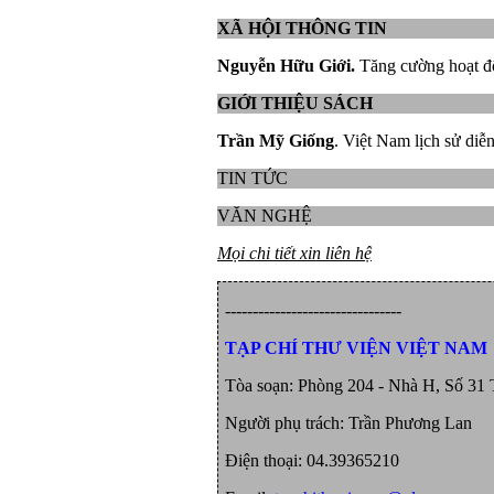
XÃ HỘI THÔNG TIN
Nguyễn Hữu Giới.
Tăng cường hoạt độ
GIỚI THIỆU SÁCH
Trần Mỹ Giống
. Việt Nam lịch sử diễ
TIN TỨC
VĂN NGHỆ
Mọi chi tiết xin liên hệ
--------------------------------
TẠP CHÍ THƯ VIỆN VIỆT NAM
Tòa soạn: Phòng 204 - Nhà H, Số 31 
Người phụ trách: Trần Phương Lan
Điện thoại: 04.39365210