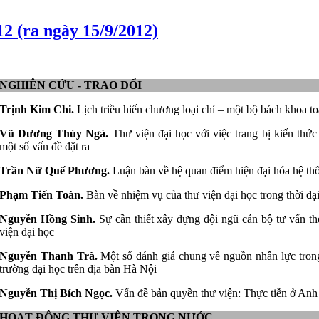
12 (ra ngày 15/9/2012)
NGHIÊN CỨU - TRAO ĐỔI
Trịnh Kim Chi.
Lịch triều hiến chương loại chí – một bộ bách khoa t
Vũ Dương Thúy Ngà.
Thư viện đại học với việc trang bị kiến thức
một số vấn đề đặt ra
Trần Nữ Quế Phương.
Luận bàn về hệ quan điểm hiện đại hóa hệ thố
Phạm Tiến Toàn.
Bàn về nhiệm vụ của thư viện đại học trong thời đ
Nguyễn Hồng Sinh.
Sự cần thiết xây dựng đội ngũ cán bộ tư vấn th
viện đại học
Nguyễn Thanh Trà.
Một số đánh giá chung về nguồn nhân lực trong 
trường đại học trên địa bàn Hà Nội
Nguyễn Thị Bích Ngọc.
Vấn đề bản quyền thư viện: Thực tiễn ở Anh
HOẠT ĐỘNG THƯ VIỆN TRONG NƯỚC