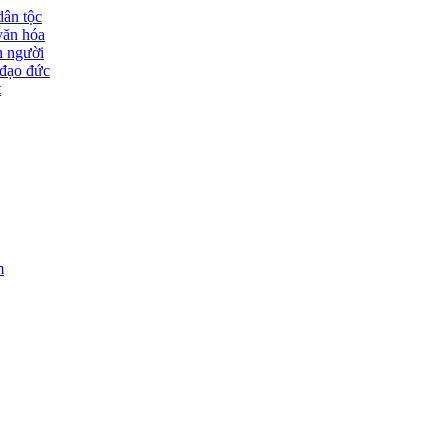
dân tộc
văn hóa
n người
đạo đức
t
m