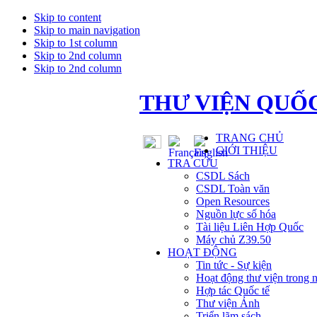
Skip to content
Skip to main navigation
Skip to 1st column
Skip to 2nd column
Skip to 2nd column
THƯ VIỆN QUỐC
TRANG CHỦ
GIỚI THIỆU
TRA CỨU
CSDL Sách
CSDL Toàn văn
Open Resources
Nguồn lực số hóa
Tài liệu Liên Hợp Quốc
Máy chủ Z39.50
HOẠT ĐỘNG
Tin tức - Sự kiện
Hoạt động thư viện trong 
Hợp tác Quốc tế
Thư viện Ảnh
Triển lãm sách