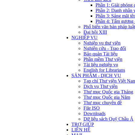
Phần 1: Giải phóng 
Phần 2: Danh nhân 
Phần 3: Sáng mãi tê
Phần 4: Tấm gương 
Phổ biến văn bản pháp luậ
Đại hội XIII
NGHIỆP VỤ
Nghiệp vụ thư viện
Nghiên cứu - Trao đổi
Bảo quản Tài liệu
Phần mềm Thư viện
Tài liệu nghiệp vụ
English for Librarians
SẢN PHẨM - DỊCH VỤ
Tạp chí Thư viện Việt Na
Dịch vụ Thư viện
Thư mục Quốc gia Tháng
Thư mục Quốc gia Năm
Thư mục chuyên đề
File ISO
Downloads
Dữ liệu sách Quỹ Châu Á
TRỢ GIÚP
LIÊN HỆ