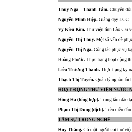
Thúy Ngà – Thành Tâm.
Chuyển đổi k
Nguyễn Minh Hiệp.
Giảng dạy LCC
Vy Kiều Kim.
Thư viện tỉnh Lào Cai v
Nguyễn Thị Thủy.
Một số vấn đề phục 
Nguyễn Thị Ngà.
Công tác phục vụ bạ
Hoàng Phước. Thực trạng hoạt động thư
Liêu Trường Thành.
Thực trạng kỹ n
Thạch Thị Tuyến.
Quản lý nguồn tài l
HOẠT ĐỘNG THƯ VIỆN NƯỚC 
Hồng Hà (tổng hợp).
Trung tâm đào tạ
Phạm Thị Dung (dịch).
Trên diễn đàn
TÂM SỰ TRONG NGHỀ
Huy Thắng.
Có một người coi thư việ