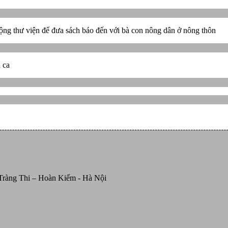
ng thư viện để đưa sách báo đến với bà con nông dân ở nông thôn
n ca
Tràng Thi – Hoàn Kiếm - Hà Nội