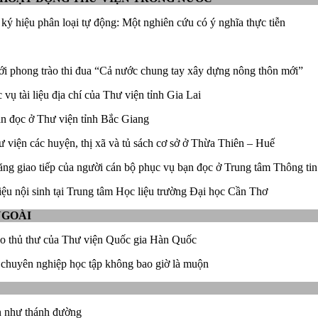
ý hiệu phân loại tự động: Một nghiên cứu có ý nghĩa thực tiễn
ới phong trào thi đua “Cả nước chung tay xây dựng nông thôn mới”
vụ tài liệu địa chí của Thư viện tỉnh Gia Lai
n đọc ở Thư viện tỉnh Bắc Giang
 viện các huyện, thị xã và tủ sách cơ sở ở Thừa Thiên – Huế
ăng giao tiếp của người cán bộ phục vụ bạn đọc ở Trung tâm Thông 
iệu nội sinh tại Trung tâm Học liệu trường Đại học Cần Thơ
NGOÀI
o thủ thư của Thư viện Quốc gia Hàn Quốc
 chuyên nghiệp học tập không bao giờ là muộn
n như thánh đường