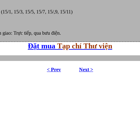
15/1, 15/3, 15/5, 15/7, 15/,9, 15/11)
 giao: Trực tiếp, qua bưu điện.
Đặt mua
Tạp chí Thư viện
< Prev
Next >