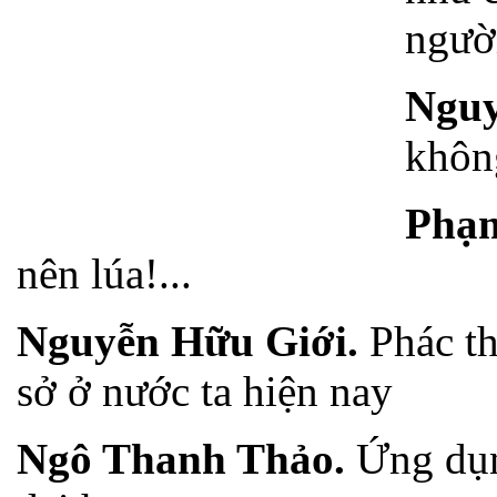
người
Nguy
không
Phạ
nên lúa!...
Nguyễn Hữu Giới.
Phác t
sở ở nước ta hiện nay
Ngô Thanh Thảo.
Ứng dụn