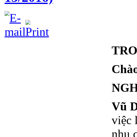
TRO
Chào
NGH
Vũ D
việc 
nhu c