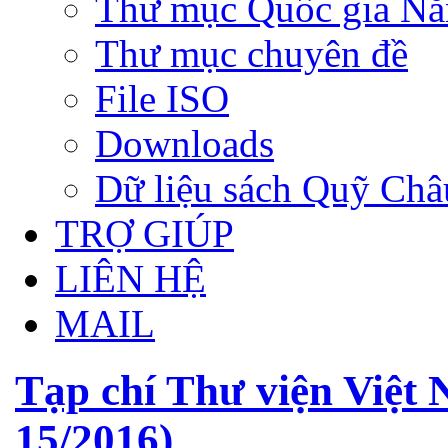
Thư mục Quốc gia N
Thư mục chuyên đề
File ISO
Downloads
Dữ liệu sách Quỹ Ch
TRỢ GIÚP
LIÊN HỆ
MAIL
Tạp chí Thư viện Việt 
15/2016)