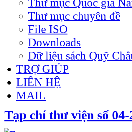
Thư mục Quốc gia N
Thư mục chuyên đề
File ISO
Downloads
Dữ liệu sách Quỹ Ch
TRỢ GIÚP
LIÊN HỆ
MAIL
Tạp chí thư viện số 04-