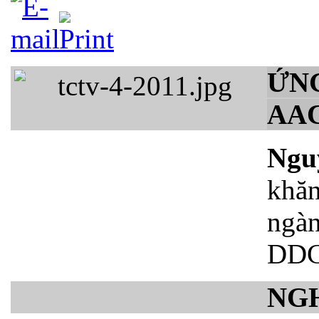
ỨN
AA
Ngu
khăn
ngà
DD
NGH