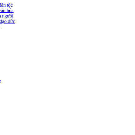
dân tộc
văn hóa
n người
đạo đức
t
m