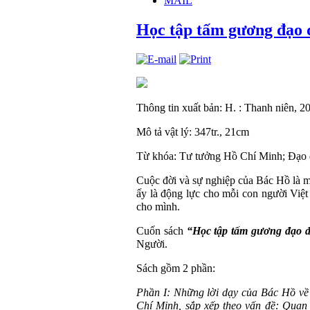
MAIL
Học tập tấm gương đạo
Thông tin xuất bản: H. : Thanh niên, 2
Mô tả vật lý:
347tr., 21cm
Từ khóa:
Tư tưởng Hồ Chí Minh; Đạo
Cuộc đời và sự nghiệp của Bác Hồ là m
ấy là động lực cho mỗi con người Việ
cho mình.
Cuốn sách
“Học tập tấm gương đạo 
Người.
Sách gồm 2 phần:
Phần I: Những lời dạy của Bác Hồ về đ
Chí Minh, sắp xếp theo vấn đề: Quan