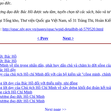
ạo đức.
ng đạo đức Bác Hồ được sưu tầm, tuyển chọn từ các sách, báo và tư 
ại
Tổng kho, Thư viện Quốc gia Việt Nam, số 31 Tràng Thi, Hoàn Kiế
G:
http://opac.nlv.gov.vn/pages/opac/wpid-detailbib-id-579520.html
< Prev
Next >
đức Bác Hồ
đức Bác Hồ
Minh về tôn trọng nhân dân, phát huy dân chủ và chăm lo đời sống củ
Bác Hồ dậy
ạy của chủ tịch Hồ chí Minh đối với cán bộ kiểm sát "công minh, chính 
 lời dạy của Bác Hồ đối với thiếu niên, nhi đồng
g lời dạy của Chủ tịch Hồ Chí Minh về xây dựng khối đại đoàn kết to
ng cách Hồ Chí Minh
 gương đạo đức Hồ Chí Minh
 gương đạo đức Hồ Chí Minh
Next page >>