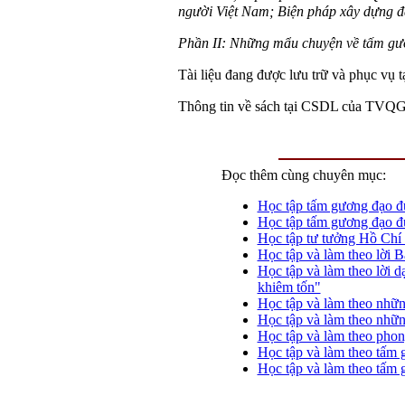
người Việt Nam; Biện pháp xây dựng đ
Phần II: Những mẩu chuyện về tấm gươ
Tài liệu đang được lưu trữ và phục vụ t
Thông tin về sách tại CSDL của TVQ
Đọc thêm cùng chuyên mục:
Học tập tấm gương đạo 
Học tập tấm gương đạo 
Học tập tư tưởng Hồ Chí 
Học tập và làm theo lời 
Học tập và làm theo lời d
khiêm tốn"
Học tập và làm theo những
Học tập và làm theo nhữn
Học tập và làm theo pho
Học tập và làm theo tấm
Học tập và làm theo tấm