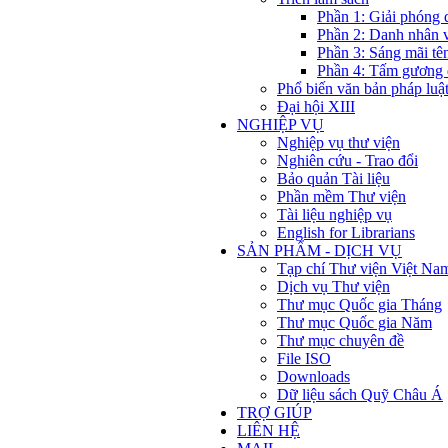
Phần 1: Giải phóng 
Phần 2: Danh nhân 
Phần 3: Sáng mãi tê
Phần 4: Tấm gương 
Phổ biến văn bản pháp luậ
Đại hội XIII
NGHIỆP VỤ
Nghiệp vụ thư viện
Nghiên cứu - Trao đổi
Bảo quản Tài liệu
Phần mềm Thư viện
Tài liệu nghiệp vụ
English for Librarians
SẢN PHẨM - DỊCH VỤ
Tạp chí Thư viện Việt Na
Dịch vụ Thư viện
Thư mục Quốc gia Tháng
Thư mục Quốc gia Năm
Thư mục chuyên đề
File ISO
Downloads
Dữ liệu sách Quỹ Châu Á
TRỢ GIÚP
LIÊN HỆ