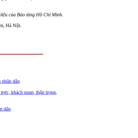
liệu của Bảo tàng Hồ Chí Minh.
m, Hà Nội.
a nhân dân
trực, khách quan, thận trọng,
àn dân