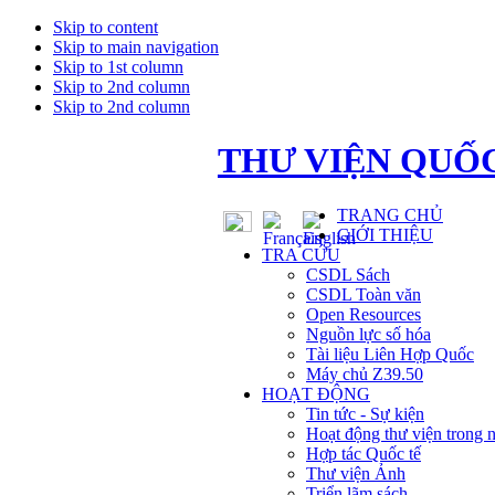
Skip to content
Skip to main navigation
Skip to 1st column
Skip to 2nd column
Skip to 2nd column
THƯ VIỆN QUỐC
TRANG CHỦ
GIỚI THIỆU
TRA CỨU
CSDL Sách
CSDL Toàn văn
Open Resources
Nguồn lực số hóa
Tài liệu Liên Hợp Quốc
Máy chủ Z39.50
HOẠT ĐỘNG
Tin tức - Sự kiện
Hoạt động thư viện trong 
Hợp tác Quốc tế
Thư viện Ảnh
Triển lãm sách