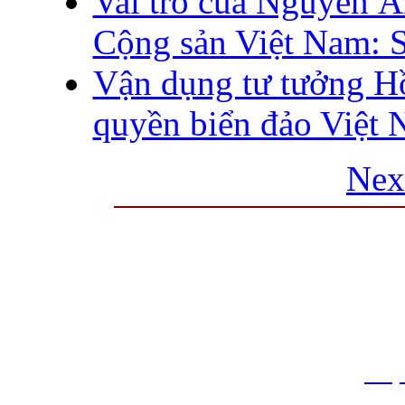
Vai trò của Nguyễn Á
Cộng sản Việt Nam: 
Vận dụng tư tưởng H
quyền biển đảo Việt 
Nex
THƯ VIỆN QUỐC GIA VIỆT N
Cửa Nam – T.p Hà Nội, điện th
info
Website:
htt