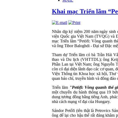
MAIL
Khai mạc Triển lãm “Pet
Nhân dịp kỷ niệm 200 năm ngày sinh c
viện Quốc gia Việt Nam (TVQG) và Đạ
mạc Triển lãm “Petöfi: Vòng quanh 
và ông Tibor Baloghdi - Đại sứ Đặc mệ
Tham dự Triển lãm có bà Trần Hải Vâ
thao và Du lịch (VHTTDL); ông Keij
Phần Lan tại Việt Nam; ông Nguyễn T
còn có đại diện lãnh đạo các cơ quan,
Viện Thông tin Khoa học xã hội, Thư 
quan báo chí, truyền hình và đông đảo 
Triển lãm
"Petöfi: Vòng quanh thế g
một chuyến du hành thông qua 19 bức
dung tương đồng bằng tiếng Anh, phác 
nhà cách mạng vĩ đại của Hungary.
Sándor Petőfi (tên thật là Petrovics S
ông để lại cho hậu thế rất đáng khâm p