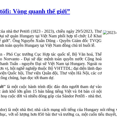
öfi: Vòng quanh thế giới”
ủa nhà thơ Petöfi (1823 - 2023), chiều ngày 29/5/2023, Thư
i sứ quán Hungary tại Việt Nam phối hợp tổ chức Lễ Khai
thế giới”. Ông Nguyễn Xuân Dũng - Quyền Giám đốc TVQG
nh toàn quyền Hungary tại Việt Nam đồng chủ trì buổi lễ.
n - Phó Cục trưởng Cục Hợp tác quốc tế, Bộ Văn hoá, Thể
o Norvanto - Đại sứ đặc mệnh toàn quyền nước Cộng hoà
hanh Tuấn - nguyên Đại sứ Việt Nam tại Hungary. Ngoài ra
 đơn vị, hội nghề nghiệp thuộc Bộ VHTTDL; đại diện lãnh đạo
viện Quốc hội, Thư viện Quân đội, Thư viện Hà Nội, các cơ
công chúng, bạn đọc tới tham dự.
iới"
là một cuộc hành trình độc đáo đưa người tham dự vào
 ảnh khổ lớn gồm 15 bản bằng tiếng Việt và 04 bản có nội
hoạ cuộc đời và nhiều đóng góp của Sándor Petőfi - nhà thơ,
ándor) là một nhà thơ, nhà cách mạng nổi tiếng của Hungary nói riêng 
hục, với số lượng hơn 850 bài thơ và trường ca, một cuốn tiểu thuyết,