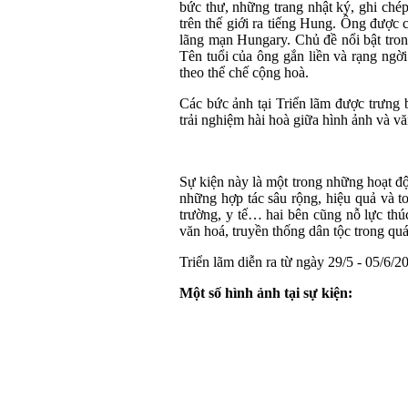
bức thư, những trang nhật ký, ghi chép
trên thế giới ra tiếng Hung. Ông được c
lãng mạn Hungary. Chủ đề nổi bật tron
Tên tuổi của ông gắn liền và rạng ngờ
theo thể chế cộng hoà.
Các bức ảnh tại Triển lãm được trưng 
trải nghiệm hài hoà giữa hình ảnh và vă
Sự kiện này là một trong những hoạt đ
những hợp tác sâu rộng, hiệu quả và to
trường, y tế… hai bên cũng nỗ lực thúc
văn hoá, truyền thống dân tộc trong quá 
Triển lãm diễn ra từ ngày 29/5 - 05/6
Một số hình ảnh tại sự kiện: