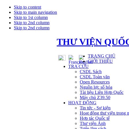
Skip to content
Skip to main navigation
Skip to 1st column
Skip to 2nd column
Skip to 2nd column
THƯ VIỆN QUỐC
TRANG CHỦ
GIỚI THIỆU
TRA CỨU
CSDL Sách
CSDL Toàn văn
Open Resources
Nguồn lực số hóa
Tài liệu Liên Hợp Quốc
Máy chủ Z39.50
HOẠT ĐỘNG
Tin tức - Sự kiện
Hoạt động thư viện trong 
Hợp tác Quốc tế
Thư viện Ảnh
Triển lãm sách