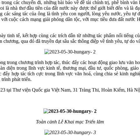
 trong các chuyến đi, những bài báo về đề tài chính trị, phê bình văn
oi là nhà thơ đầu tiên của đất nước này được thế giới biết đến và là 
g các sáng tác của ông là tình yêu con người, lòng yêu nước, yêu tự 
i với cuộc cách mạng giải phóng dân tộc, với mục tiêu đưa đất nước H
bày tinh tế, kết hợp cùng các trích dẫn từ những tác phẩm nổi tiếng 
n chương, qua đó đã truyền đạt sâu sắc thông điệp về tình yêu, tự do v
ộng trong chương trình hợp tác, thúc đẩy các hoạt động giao lưu văn 
àn diện trong lĩnh vực kinh tế, thương mại, đầu tư, quốc phòng, giá
 đẩy hợp tác tích cực trong lĩnh vực văn hoá, cùng chia sẻ kinh nghi
trình phát triển.
/2023 tại Thư viện Quốc gia Việt Nam, 31 Tràng Thi, Hoàn Kiếm, Hà Nộ
Toàn cảnh Lễ Khai mạc Triển lãm