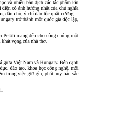
 học và nhiều bản dịch các tác phẩm lớn
đại diện có ảnh hưởng nhất của chủ nghĩa
do, dân chủ, ý chí dân tộc quật cường…
ungary trở thành một quốc gia độc lập,
của Petöfi mang đến cho công chúng một
à khát vọng của nhà thơ.
hoá giữa Việt Nam và Hungary. Bên cạnh
o dục, đào tạo, khoa học công nghệ, môi
ệm trong việc giữ gìn, phát huy bản sắc
i.