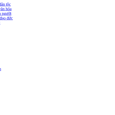
dân tộc
văn hóa
n người
đạo đức
t
m