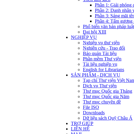
Phần 1: Giải phóng 
Phần 2: Danh nhân 
Phần 3: Sáng mãi tê
Phần 4: Tấm gương 
Phổ biến văn bản pháp luậ
Đại hội XIII
NGHIỆP VỤ
Nghiệp vụ thư viện
Nghiên cứu - Trao đổi
Bảo quản Tài liệu
Phần mềm Thư viện
Tài liệu nghiệp vụ
English for Librarians
SẢN PHẨM - DỊCH VỤ
Tạp chí Thư viện Việt Na
Dịch vụ Thư viện
Thư mục Quốc gia Tháng
Thư mục Quốc gia Năm
Thư mục chuyên đề
File ISO
Downloads
Dữ liệu sách Quỹ Châu Á
TRỢ GIÚP
LIÊN HỆ