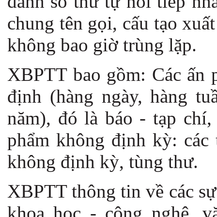
đánh số thứ tự nối tiếp nh
chung tên gọi, cấu tạo xu
không bao giờ trùng lặp.
XBPTT bao gồm: Các ấn ph
định (hàng ngày, hàng tu
năm), đó là báo - tạp chí
phẩm không định kỳ: các t
không định kỳ, tùng thư.
XBPTT thông tin về các sự 
khoa học - công nghệ, vă