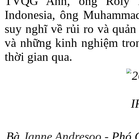
TVQG Anh, ông Roly 
Indonesia, ông Muhamma
suy nghĩ về rủi ro và quản
và những kinh nghiệm tron
thời gian qua.
Bà
Janne Andresoo -
Phó C