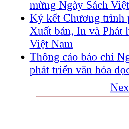
mừng Ngày Sách Việt
Ký kết Chương trình 
Xuất bản, In và Phát
Việt Nam
Thông cáo báo chí 
phát triển văn hóa đọ
Nex
THƯ VIỆN QUỐC GIA VIỆT N
Cửa Nam – T.p Hà Nội, điện th