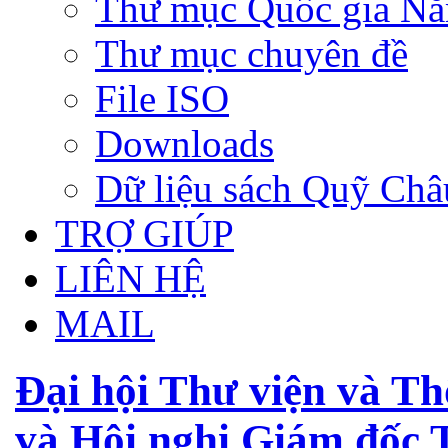
Thư mục Quốc gia N
Thư mục chuyên đề
File ISO
Downloads
Dữ liệu sách Quỹ Ch
TRỢ GIÚP
LIÊN HỆ
MAIL
Đại hội Thư viện và Thô
và Hội nghị Giám đốc 