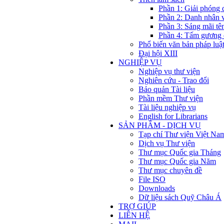
Phần 1: Giải phóng 
Phần 2: Danh nhân 
Phần 3: Sáng mãi tê
Phần 4: Tấm gương 
Phổ biến văn bản pháp luậ
Đại hội XIII
NGHIỆP VỤ
Nghiệp vụ thư viện
Nghiên cứu - Trao đổi
Bảo quản Tài liệu
Phần mềm Thư viện
Tài liệu nghiệp vụ
English for Librarians
SẢN PHẨM - DỊCH VỤ
Tạp chí Thư viện Việt Na
Dịch vụ Thư viện
Thư mục Quốc gia Tháng
Thư mục Quốc gia Năm
Thư mục chuyên đề
File ISO
Downloads
Dữ liệu sách Quỹ Châu Á
TRỢ GIÚP
LIÊN HỆ