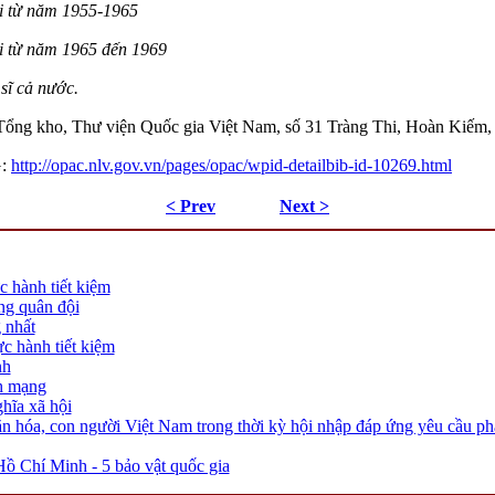
i từ năm 1955-1965
i từ năm 1965 đến 1969
sĩ cả nước.
 Tổng kho, Thư viện Quốc gia Việt Nam, số 31 Tràng Thi, Hoàn Kiếm,
G:
http://opac.nlv.gov.vn/pages/opac/wpid-detailbib-id-10269.html
< Prev
Next >
c hành tiết kiệm
ng quân đội
 nhất
ực hành tiết kiệm
nh
ch mạng
ghĩa xã hội
ăn hóa, con người Việt Nam trong thời kỳ hội nhập đáp ứng yêu cầu phá
Hồ Chí Minh - 5 bảo vật quốc gia