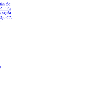
dân tộc
văn hóa
n người
đạo đức
t
m