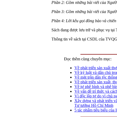
Phần 2: Gồm những bài viết của Ngườ
Phần 3: Gồm những bài viết của Ngườ
Phần 4: Lời kêu gọi đồng bào và chiến 
Sách đang được lưu trữ và phục vụ tại
Thông tin về sách tại CSDL của TVQ
Đọc thêm cùng chuyên mục:
Về phát triển sản xuất thự
Về kỷ luật và dân chủ tro
Về mặt trận dân tộc thống
Về phát triển sản xuất, th
Về tự phê bình và phê bì
Về vấn đề trí thức và cá
Vì độc lập tự do vì chủ n
Xây dựng và phát triển v
Tư tưởng Hồ Chí Minh
5 tác phẩm tiêu biểu của 