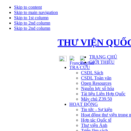
Skip to content
Skip to main navigation
Skip to 1st column
Skip to 2nd column
Skip to 2nd column
THƯ VIỆN QUỐC
TRANG CHỦ
GIỚI THIỆU
TRA CỨU
CSDL Sách
CSDL Toàn văn
Open Resources
Nguồn lực số hóa
Tài liệu Liên Hợp Quốc
Máy chủ Z39.50
HOẠT ĐỘNG
Tin tức - Sự kiện
Hoạt động thư viện trong 
Hợp tác Quốc tế
Thư viện Ảnh
Triển lãm sách