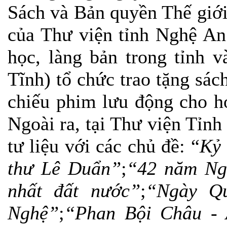
Sách và Bản quyền Thế giới 
của Thư viện tỉnh Nghệ An
học, làng bản trong tỉnh
Tĩnh) tổ chức trao tặng sác
chiếu phim lưu động cho họ
Ngoài ra, tại Thư viện Tỉnh
tư liệu với các chủ đề: “
Kỷ 
thư Lê Duẩn”
;
“
42 năm Ng
nhất đất nước”
;
“
Ngày Q
Nghệ”
;
“Phan Bội Châu - 