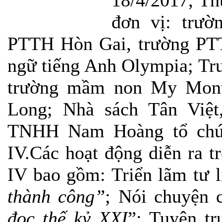
18/4/2017, Th
đơn vị: trư
PTTH Hòn Gai, trường PT
ngữ tiếng Anh Olympia; Tr
trường mầm non My Mont
Long; Nhà sách Tân Việt
TNHH Nam Hoàng tổ chức
IV.Các hoạt động diễn ra 
IV bao gồm: Triển lãm tư l
thành công”
; Nói chuyện 
đọc thế kỷ XXI
”; Tuyên tr