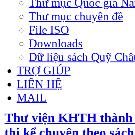
Thư mục Quốc gia N
Thư mục chuyên đề
File ISO
Downloads
Dữ liệu sách Quỹ Ch
TRỢ GIÚP
LIÊN HỆ
MAIL
Thư viện KHTH thành 
thi kể chuyện theo sác