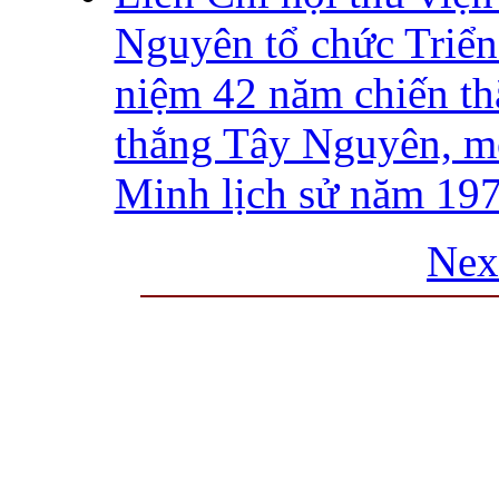
Nguyên tổ chức Triển 
niệm 42 năm chiến t
thắng Tây Nguyên, m
Minh lịch sử năm 19
Nex
THƯ VIỆN QUỐC GIA VIỆT N
Cửa Nam – T.p Hà Nội, điện th
info
Website:
htt