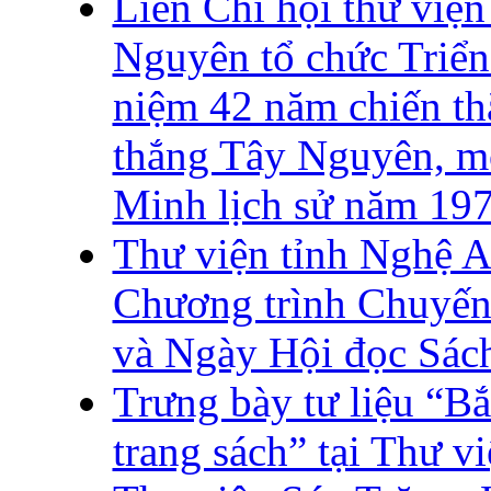
Liên Chi hội thư việ
Nguyên tổ chức Triển 
niệm 42 năm chiến t
thắng Tây Nguyên, m
Minh lịch sử năm 19
Thư viện tỉnh Nghệ A
Chương trình Chuyến 
và Ngày Hội đọc Sác
Trưng bày tư liệu “B
trang sách” tại Thư v