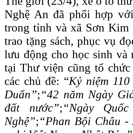
Thế giới (23/4), xe ô tô th
Nghệ An đã phối hợp với
trong tỉnh và xã Sơn Kim
trao tặng sách, phục vụ đ
lưu động cho học sinh và 
tại Thư viện cũng tổ chức 
các chủ đề: “
Kỷ niệm 110
Duẩn”
;
“
42 năm Ngày Giả
đất nước”
;
“
Ngày Quốc
Nghệ”
;
“Phan Bội Châu - 