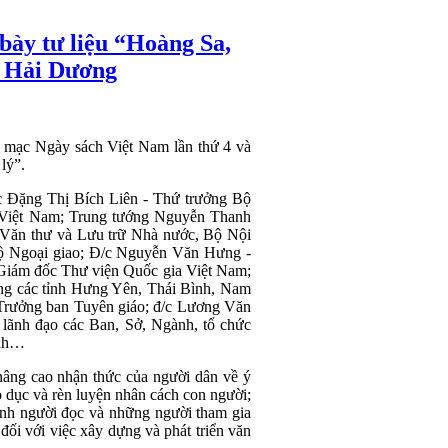
bày tư liệu “Hoàng Sa,
i Hải Dương
i mạc Ngày sách Việt Nam lần thứ 4 và
lý”.
c Đặng Thị Bích Liên - Thứ trưởng Bộ
Việt Nam; Trung tướng Nguyễn Thanh
 Văn thư và Lưu trữ Nhà nước, Bộ Nội
Bộ Ngoại giao; Đ/c Nguyễn Văn Hưng -
 Giám đốc Thư viện Quốc gia Việt Nam;
ông các tỉnh Hưng Yên, Thái Bình, Nam
Trưởng ban Tuyên giáo; đ/c Lương Văn
lãnh đạo các Ban, Sở, Ngành, tổ chức
ỉnh…
nâng cao nhận thức của người dân về ý
áo dục và rèn luyện nhân cách con người;
 vinh người đọc và những người tham gia
 đối với việc xây dựng và phát triển văn