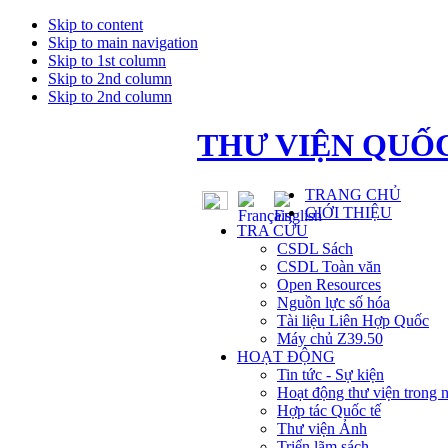
Skip to content
Skip to main navigation
Skip to 1st column
Skip to 2nd column
Skip to 2nd column
THƯ VIỆN QUỐC
TRANG CHỦ
GIỚI THIỆU
TRA CỨU
CSDL Sách
CSDL Toàn văn
Open Resources
Nguồn lực số hóa
Tài liệu Liên Hợp Quốc
Máy chủ Z39.50
HOẠT ĐỘNG
Tin tức - Sự kiện
Hoạt động thư viện trong 
Hợp tác Quốc tế
Thư viện Ảnh
Triển lãm sách