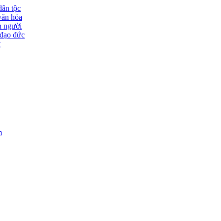
dân tộc
văn hóa
n người
đạo đức
t
m