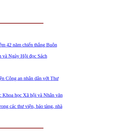
niệm 42 năm chiến thắng Buôn
ân và Ngày Hội đọc Sách
viện Công an nhân dân với Thư
ọc Khoa học Xã hội và Nhân văn
ong các thư viện, bảo tàng, nhà
7 (tổng đài). E-mail:
info@nlv.gov.vn