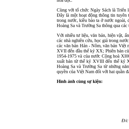
hoá đọc.
Cùng với tổ chức Ngày Sách là Triển 
Đây là một hoạt động thông tin tuyên 
trong nước, kiều bào ta ở nước ngoài, 
Hoàng Sa và Trường Sa thông qua các t
Với nhiều tư liệu, văn bản, hiện vật, 
các nhà nghiên cứu, học giả trong nước
các văn bản Hán - Nôm, văn bản Việt 
XVII đến đầu thế kỷ XX; Phiên bản củ
1954-1975 và của nước Cộng hoà XHCN
xuất bản từ thế kỷ XVIII đến thế kỷ 
Hoàng Sa và Trường Sa từ những năm
quyền của Việt Nam đối với hai quần 
Hình ảnh cùng sự kiện:
Đ/c