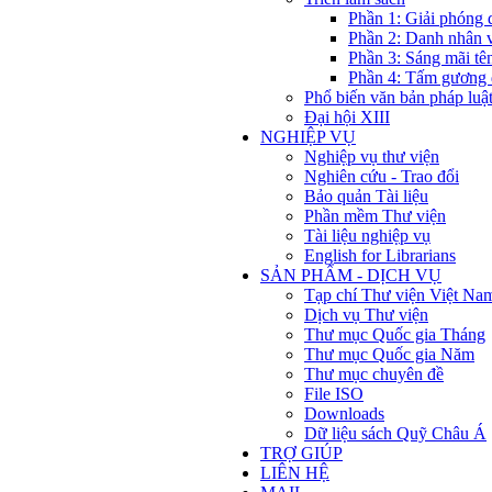
Phần 1: Giải phóng 
Phần 2: Danh nhân 
Phần 3: Sáng mãi tê
Phần 4: Tấm gương 
Phổ biến văn bản pháp luậ
Đại hội XIII
NGHIỆP VỤ
Nghiệp vụ thư viện
Nghiên cứu - Trao đổi
Bảo quản Tài liệu
Phần mềm Thư viện
Tài liệu nghiệp vụ
English for Librarians
SẢN PHẨM - DỊCH VỤ
Tạp chí Thư viện Việt Na
Dịch vụ Thư viện
Thư mục Quốc gia Tháng
Thư mục Quốc gia Năm
Thư mục chuyên đề
File ISO
Downloads
Dữ liệu sách Quỹ Châu Á
TRỢ GIÚP
LIÊN HỆ