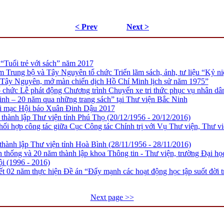
< Prev
Next >
“Tuổi trẻ với sách” năm 2017
m Trung bộ và Tây Nguyên tổ chức Triển lãm sách, ảnh, tư liệu “Kỷ 
 Tây Nguyên, mở màn chiến dịch Hồ Chí Minh lịch sử năm 1975”
 chức Lễ phát động Chương trình Chuyến xe tri thức phục vụ nhân d
inh – 20 năm qua những trang sách” tại Thư viện Bắc Ninh
ai mạc Hội báo Xuân Đinh Dậu 2017
hành lập Thư viện tỉnh Phú Thọ (20/12/1956 - 20/12/2016)
hối hợp công tác giữa Cục Công tác Chính trị với Vụ Thư viện, Thư 
hành lập Thư viện tỉnh Hoà Bình (28/11/1956 - 28/11/2016)
 thống và 20 năm thành lập khoa Thông tin - Thư viện, trường Đại h
i (1996 - 2016)
ết 02 năm thực hiện Đề án “Đẩy mạnh các hoạt động học tập suốt đời tr
Next page >>
ịa chỉ: Số 31 – Tràng Thi – Phường Cửa Nam – T.p Hà Nội, điện thoại: 024-3825539