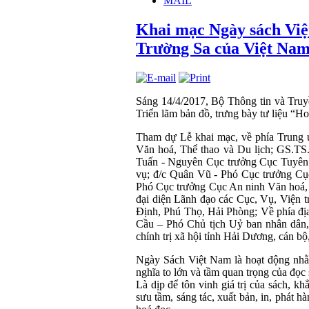
MAIL
Khai mạc Ngày sách Việt
Trường Sa của Việt Nam 
Sáng 14/4/2017, Bộ Thông tin và Truy
Triển lãm bản đồ, trưng bày tư liệu “
Tham dự Lễ khai mạc, về phía Trung 
Văn hoá, Thể thao và Du lịch; GS.
Tuấn - Nguyên Cục trưởng Cục Tuyên 
vụ; đ/c Quân Vũ - Phó Cục trưởng Cụ
Phó Cục trưởng Cục An ninh Văn hoá, 
đại diện Lãnh đạo các Cục, Vụ, Viện 
Định, Phú Thọ, Hải Phòng; Về phía đ
Cầu – Phó Chủ tịch Uỷ ban nhân dân,
chính trị xã hội tỉnh Hải Dương, cán bộ
Ngày Sách Việt Nam là hoạt động nhằm
nghĩa to lớn và tầm quan trọng của đọc 
Là dịp để tôn vinh giá trị của sách, k
sưu tầm, sáng tác, xuất bản, in, phát h