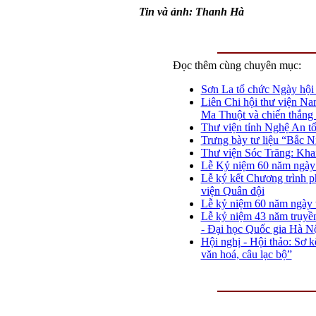
Tin và ảnh: Thanh Hà
Đọc thêm cùng chuyên mục:
Sơn La tổ chức Ngày hội 
Liên Chi hội thư viện Na
Ma Thuột và chiến thắng
Thư viện tỉnh Nghệ An tổ
Trưng bày tư liệu “Bắc N
Thư viện Sóc Trăng: Kh
Lễ Kỷ niệm 60 năm ngày t
Lễ ký kết Chương trình p
viện Quân đội
Lễ kỷ niệm 60 năm ngày t
Lễ kỷ niệm 43 năm truyền
- Đại học Quốc gia Hà Nộ
Hội nghị - Hội thảo: Sơ k
văn hoá, câu lạc bộ”
THƯ VIỆN QUỐC GIA VIỆT NAM
: Đ