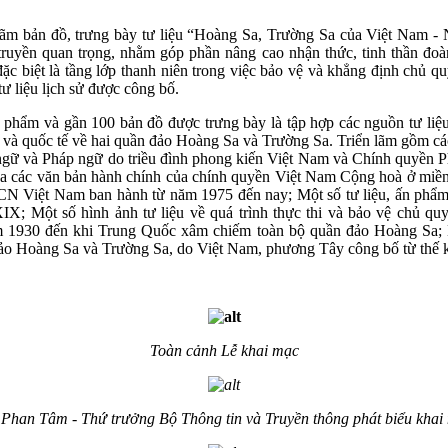
lãm bản đồ, trưng bày tư liệu “Hoàng Sa, Trường Sa của Việt Nam - 
truyền quan trọng, nhằm góp phần nâng cao nhận thức, tinh thần đoà
đặc biệt là tầng lớp thanh niên trong việc bảo vệ và khẳng định chủ 
ư liệu lịch sử được công bố.
ấn phẩm và gần 100 bản đồ được trưng bày là tập hợp các nguồn tư li
 và quốc tế về hai quần đảo Hoàng Sa và Trường Sa. Triển lãm gồm cá
ngữ và Pháp ngữ do triều đình phong kiến Việt Nam và Chính quyền 
a các văn bản hành chính của chính quyền Việt Nam Cộng hoà ở miề
 Việt Nam ban hành từ năm 1975 đến nay; Một số tư liệu, ấn phẩm
XIX; Một số hình ảnh tư liệu về quá trình thực thi và bảo vệ chủ qu
 1930 đến khi Trung Quốc xâm chiếm toàn bộ quần đảo Hoàng Sa; 
đảo Hoàng Sa và Trường Sa, do Việt Nam, phương Tây công bố từ th
Toàn cảnh Lễ khai mạc
 Phan Tâm - Thứ trưởng Bộ Thông tin và Truyền thông phát biểu khai