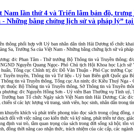
 Nam lần thứ 4 và Triển lãm bản đồ, trưng 
- Những bằng chứng lịch sử và pháp lý” tạ
ền thông phối hợp với Uỷ ban nhân dân tỉnh Hải Dương tổ chức kha
Hoàng Sa, Trường Sa của Việt Nam - Những bằng chứng lịch sử và pháp 
ương: đ/c Phan Tâm - Thứ trưởng Bộ Thông tin và Truyền thông; đ/
TS.NGND Nguyễn Quang Ngọc- Phó Chủ tịch Hội Khoa học Lịch sử 
huấn, Tổng cục Chính trị; đ/c Đỗ Văn Thuận - Phó Cục trưởng Cục
c Tuyên truyền, Thông tin và Tư liệu - Uỷ ban Biên giới Quốc gia 
Thông tin và Truyền thông, Tổng cục An ninh; đ/c Kiều Thuý Nga -
trực thuộc Bộ Thông tin và Truyền thông, Sở Thông tin và Truyền th
ịa phương: đ/c Nguyễn Hồng Sơn - Uỷ viên Ban Thường vụ Tỉnh uỷ, 
 Trưởng ban Tổ chức Ngày sách Việt Nam tỉnh Hải Dương; Các đ/c 
, chiến sĩ các lực lượng vũ trang, sinh viên, học sinh, nhân dân trong t
 khuyến khích và phát triển phong trào đọc sách trong cộng đồng, 
sách đối với việc nâng cao kiến thức và kỹ năng, phát triển tư duy, gi
hẳng định vai trò, tầm quan trọng của sách trong đời sống xã hội; tôn
ành, đồng thời nâng cao nhận thức, trách nhiệm của các cấp, các ngành