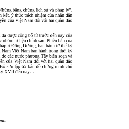
Những bằng chứng lịch sử và pháp lý”.
n kết, ý thức trách nhiệm của nhân dân
quyền của Việt Nam đối với hai quần đảo
ệu đã được công bố từ trước đến nay của
c nhóm tư liệu chính sau: Phiên bản của
Pháp ở Đông Dương, ban hành từ thế kỷ
n Nam Việt Nam ban hành trong thời kỳ
 do các nước phương Tây biên soạn và
yền của Việt Nam đối với hai quần đảo
Bộ sưu tập 65 bản đồ chứng minh chủ
ế kỷ XVII đến nay…
 mạc