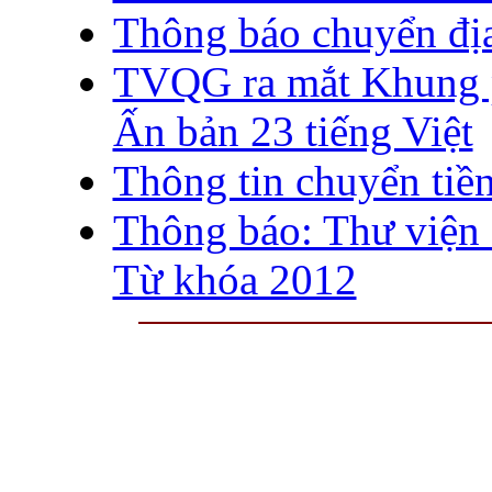
Thông báo chuyển đị
TVQG ra mắt Khung p
Ấn bản 23 tiếng Việt
Thông tin chuyển tiề
Thông báo: Thư viện 
Từ khóa 2012
THƯ VIỆN QUỐC GIA VIỆT N
Cửa Nam – T.p Hà Nội, điện th
info