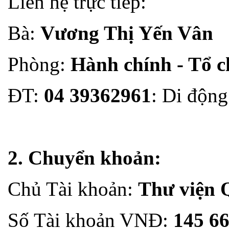
Liên hệ trực tiếp:
Bà:
Vương Thị Yến Vân
Phòng:
Hành chính - Tổ 
ĐT:
04 39362961
: Di độn
2. Chuyển khoản:
Chủ Tài khoản:
Thư viện 
Số Tài khoản VNĐ:
145 6