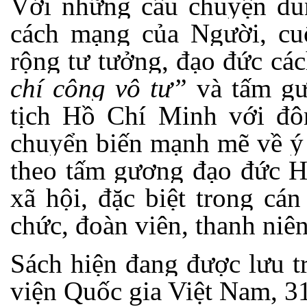
Với
những câu chuyện dun
cách mạng của Người
, c
u
rộng tư tưởng, đạo đức c
chí công vô tư”
và tấm gư
tịch Hồ Chí Minh với
đô
chuyển biến mạnh mẽ về ý 
theo tấm gương đạo đức H
xã hội, đặc biệt trong cá
chức, đoàn viên, thanh niên
Sách hiện đang được lưu t
viện Quốc gia Việt Nam, 3