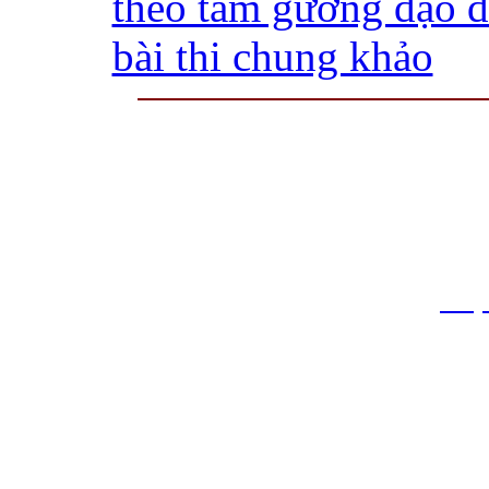
theo tấm gương đạo 
bài thi chung khảo
THƯ VIỆN QUỐC GIA VIỆT N
Cửa Nam – T.p Hà Nội, điện th
info
Website:
htt