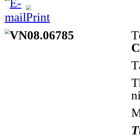
T
C
T
T
n
M
T