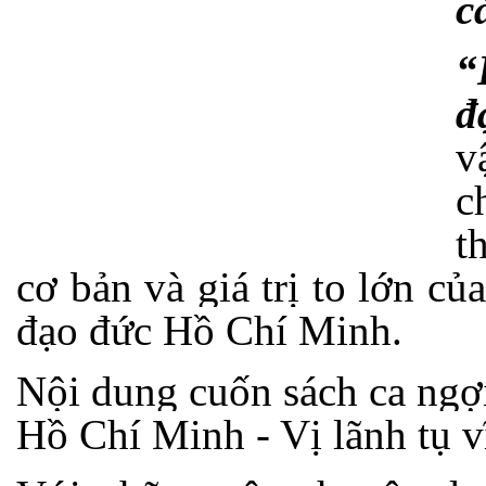
c
“
đ
v
c
t
cơ bản và giá trị to lớn c
đạo đức Hồ Chí Minh.
Nội dung cuốn sách ca ngợ
Hồ Chí Minh -
V
ị lãnh tụ 