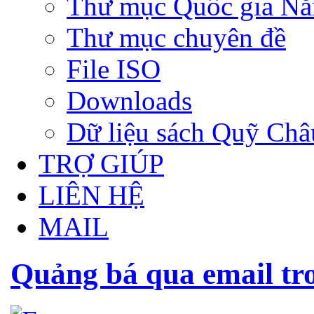
Thư mục Quốc gia N
Thư mục chuyên đề
File ISO
Downloads
Dữ liệu sách Quỹ Ch
TRỢ GIÚP
LIÊN HỆ
MAIL
Quảng bá qua email tro