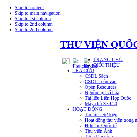
Skip to content
Skip to main navigation
Skip to 1st column
Skip to 2nd column
Skip to 2nd column
THƯ VIỆN QUỐC
TRANG CHỦ
GIỚI THIỆU
TRA CỨU
CSDL Sách
CSDL Toàn văn
Open Resources
Nguồn lực số hóa
Tài liệu Liên Hợp Quốc
Máy chủ Z39.50
HOẠT ĐỘNG
Tin tức - Sự kiện
Hoạt động thư viện trong 
Hợp tác Quốc tế
Thư viện Ảnh
Triển lãm sách