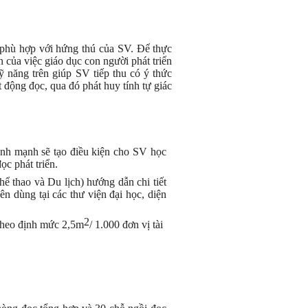
u phù hợp với hứng thú của SV. Để thực
 của việc giáo dục con người phát triển
ỹ năng trên giúp SV tiếp thu có ý thức
động đọc, qua đó phát huy tính tự giác
lành mạnh sẽ tạo điều kiện cho SV học
ọc phát triển.
thao và Du lịch) hướng dẫn chi tiết
yên dùng tại các thư viện đại học, diện
2
m theo định mức 2,5m
/ 1.000 đơn vị tài