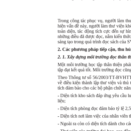
Trong công tác phục vụ, người làm thư
hiện vấn đề này, người làm thư viện kh
toàn diện, tác động tích cực đến sự h
những điều đã được đọc, nắm kiến thức
sáng tạo trong quá trình đọc sách của S
2. Các phương pháp tiếp cận, thu hút
2. 1. Xây dựng môi trường đọc thân t
Một môi trường học tập thân thiện phả
tập đạt kết quả tốt. Môi trường đọc cũn
Theo Thông tư số 56/2003/TT-BVHTT ng
về điều kiện thành lập thư viện và thủ 
tích đảm bảo cho các bộ phận chức năn
-
Diện tích kho sách đáp ứng yêu cầu lư
liệu;
-
Diện tích phòng đọc đảm bảo tỷ lệ 2,
-
Diện tích nơi làm việc của nhân viên
-
Ngoài ra còn có diện tích dành cho cá