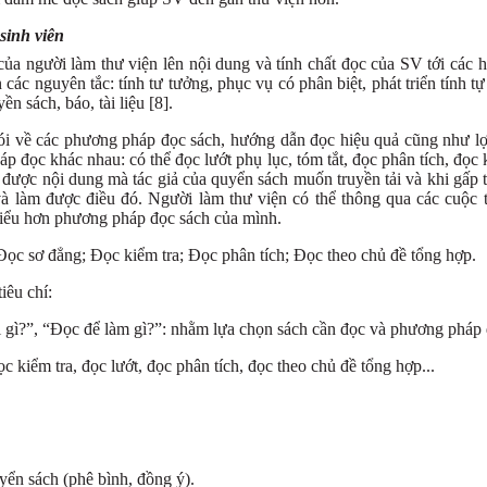
sinh viên
a người làm thư viện lên nội dung và tính chất đọc của SV tới các 
ác nguyên tắc: tính tư tưởng, phục vụ có phân biệt, phát triển tính tự
ền sách, báo, tài liệu [8].
 nói về các phương pháp đọc sách, hướng dẫn đọc hiệu quả cũng như lợ
 đọc khác nhau: có thể đọc lướt phụ lục, tóm tắt, đọc phân tích, đọc 
ểu được nội dung mà tác giả của quyển sách muốn truyền tải và khi gấp tr
 làm được điều đó. Người làm thư viện có thể thông qua các cuộc th
iểu hơn phương pháp đọc sách của mình.
Đọc sơ đẳng; Đọc kiểm tra; Đọc phân tích; Đọc theo chủ đề tổng hợp.
iêu chí:
 gì?”, “Đọc để làm gì?”: nhằm lựa chọn sách cần đọc và phương pháp
 kiểm tra, đọc lướt, đọc phân tích, đọc theo chủ đề tổng hợp...
yển sách (phê bình, đồng ý).