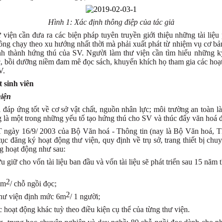
Hình 1: Xác định thông điệp của tác giả
 viện cần đưa ra các biện pháp tuyên truyền giới thiệu những tài liệ
ông chạy theo xu hướng nhất thời mà phải xuất phát từ nhiệm vụ cơ bản
ình thành hứng thú của SV. Người làm thư viện cần tìm hiểu những k
, bồi dưỡng niềm đam mê đọc sách, khuyến khích họ tham gia các hoạt 
V.
 sinh viên
hiện
i đáp ứng tốt về cơ sở vật chất, nguồn nhân lực; môi trường an toàn 
g là một trong những yếu tố tạo hứng thú cho SV và thúc đẩy văn hoá đ
ày 16/9/ 2003 của Bộ Văn hoá - Thông tin (nay là Bộ Văn hoá, Thể 
tục đăng ký hoạt động thư viện, quy định về trụ sở, trang thiết bị chu
g hoạt động như sau:
u giữ cho vốn tài liệu ban đầu và vốn tài liệu sẽ phát triển sau 15 nă
2
5m
/ chỗ ngồi đọc;
2
 thư viện định mức 6m
/ 1 người;
c hoạt động khác tuỳ theo điều kiện cụ thể của từng thư viện.