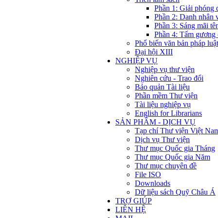
Phần 1: Giải phóng 
Phần 2: Danh nhân 
Phần 3: Sáng mãi tê
Phần 4: Tấm gương 
Phổ biến văn bản pháp luậ
Đại hội XIII
NGHIỆP VỤ
Nghiệp vụ thư viện
Nghiên cứu - Trao đổi
Bảo quản Tài liệu
Phần mềm Thư viện
Tài liệu nghiệp vụ
English for Librarians
SẢN PHẨM - DỊCH VỤ
Tạp chí Thư viện Việt Na
Dịch vụ Thư viện
Thư mục Quốc gia Tháng
Thư mục Quốc gia Năm
Thư mục chuyên đề
File ISO
Downloads
Dữ liệu sách Quỹ Châu Á
TRỢ GIÚP
LIÊN HỆ