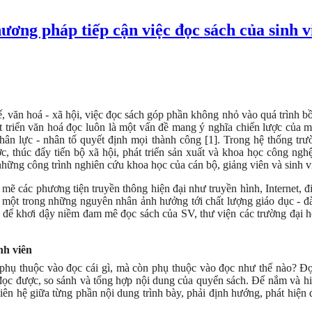
ương pháp tiếp cận việc đọc sách của sinh vi
tế, văn hoá - xã hội, việc đọc sách góp phần không nhỏ vào quá trình b
t triển văn hoá đọc luôn là một vấn đề mang ý nghĩa chiến lược của mọ
ân lực - nhân tố quyết định mọi thành công [1]. Trong hệ thống trư
ớc, thúc đẩy tiến bộ xã hội, phát triển sản xuất và khoa học công ng
những công trình nghiên cứu khoa học của cán bộ, giảng viên và sinh v
mẽ các phương tiện truyền thông hiện đại như truyền hình, Internet, đ
 một trong những nguyên nhân ảnh hưởng tới chất lượng giáo dục - đ
y, để khơi dậy niềm đam mê đọc sách của SV, thư viện các trường đại 
nh viên
phụ thuộc vào đọc cái gì, mà còn phụ thuộc vào đọc như thế nào? Đọc
ã đọc được, so sánh và tổng hợp nội dung của quyển sách. Để nắm và
liên hệ giữa từng phần nội dung trình bày, phải định hướng, phát hi