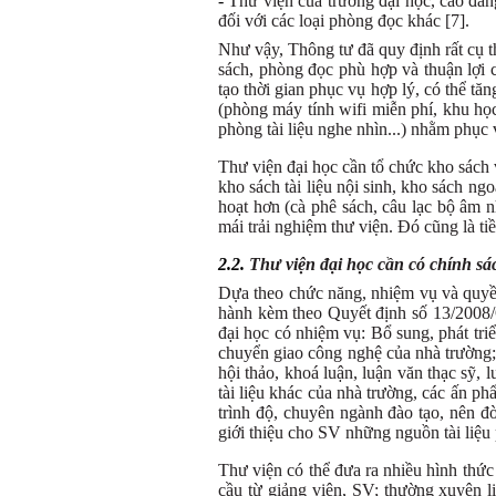
-
Thư viện của trường đại học, cao đẳ
đối với các loại phòng đọc khác [7].
Như vậy, Thông tư đã quy định rất cụ t
sách, phòng đọc phù hợp và thuận lợi c
tạo thời gian phục vụ hợp lý, có thể tă
(phòng máy tính wifi miễn phí, khu họ
phòng tài liệu nghe nhìn...) nhằm phục 
Thư viện đại học cần tổ chức kho sách v
kho sách tài liệu nội sinh, kho sách ngo
hoạt hơn (cà phê sách, câu lạc bộ âm n
mái trải nghiệm thư viện. Đó cũng là ti
2.2.
Thư viện đại học cần có chính sá
Dựa theo chức năng, nhiệm vụ và quyề
hành kèm theo Quyết định số 13/2008
đại học có nhiệm vụ: Bổ sung, phát tri
chuyển giao công nghệ của nhà trường; 
hội thảo, khoá luận, luận văn thạc sỹ, l
tài liệu khác của nhà trường, các ấn phẩ
trình độ, chuyên ngành đào tạo, nên đ
giới thiệu cho SV những nguồn tài liệu
Thư viện có thể đưa ra nhiều hình thức 
cầu từ giảng viên, SV; thường xuyên li