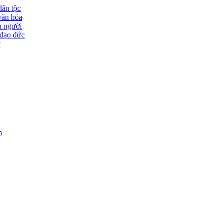
dân tộc
văn hóa
n người
đạo đức
t
m