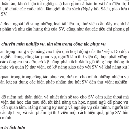
 luận án, khoá luận tốt nghiệp…) bao gồm cả bản in và bản điện tử; 
nh, tổ chức các cuộc triển lãm giới thiệu sách (Ngày hội Sách, giao lưu 
 SV.
 đọc, ngoài bổ sung những loại tài liệu in, thư viện cần đẩy mạnh bổ
nh phần và nhu cầu hứng thú của SV, cũng như đạt các tiêu chí phong p
ó chuyên môn nghiệp vụ, tận tâm trong công tác phục vụ
an trọng trong việc nâng cao hiệu quả hoạt động của thư viện. Do đó,
ới nghề. Trong công tác phục vụ, người làm thư viện đại học phải vững 
các công cụ tra cứu, có kỹ năng phân tích đánh giá tổng hợp thông ti
chức và quản lý thư viện, có kỹ năng giao tiếp với SV và khả năng xử 
quan trọng trong công tác phục vụ, đưa ra cho mình những nhiệm vụ c
huận lợi; sử dụng các biện pháp nhằm thu hút SV đến thư viện; nghiê
 độ niềm nở, thân thiện và nhiệt tình sẽ tạo cho SV cảm giác thoải m
ện đại học cần trau dồi tốt khả năng tin học, ngoại ngữ để phục vụ tr
 cần quan tâm. Bằng những kỹ năng và nghiệp vụ của mình, người làm 
ác các dịch vụ và sản phẩm tại thư viện một cách hiệu quả, giúp SV hì
a mình.
 trị tích hợp