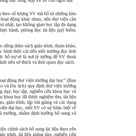
hòng đọc tổng hợp và 30 chỗ ngồi đọc
ựa theo số lượng SV mà bố trí những kho
h hoạt động khác nhau, nên thư viện cần
chủ nhật, tạo không gian học tập đa dạng
hực hành, phòng đọc tài liệu quý hiếm,
o riêng (kho sách giáo trình, tham khảo,
ác hình thức cải tiến môi trường đọc linh
c hỗ trợ sẽ là nơi lý tưởng để SV thoải
ành nên sở thích và thói quen đọc sách.
ạt động thư viện trường đại học” (Ban
và Du lịch) quy định thư viện trường
ng dạy, học tập, nghiên cứu khoa học và
u khoa học đã được nghiệm thu, tài liệu
ạo, giáo trình, tập bài giảng và các dạng
ư viện đại học, mỗi SV có sự khác biệt về
nhà trường, nhằm định hướng bổ sung và
iện chính sách bổ sung tài liệu theo yêu
o trình, tài liệu giảng dạy, nghiên cứu