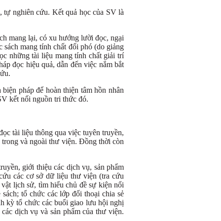
c, tự nghiên cứu. Kết quả học của SV là
ch mang lại, có xu hướng lười đọc, ngại
 sách mang tính chất đối phó (do giảng
c những tài liệu mang tính chất giải trí
pháp đọc hiệu quả, dẫn đến việc nắm bắt
cứu.
 biện pháp để hoàn thiện tâm hồn nhân
SV kết nối nguồn tri thức đó.
ọc tài liệu thông qua việc tuyên truyền,
 trong và ngoài thư viện. Đồng thời còn
uyền, giới thiệu các dịch vụ, sản phẩm
ứu các cơ sở dữ liệu thư viện (tra cứu
vật lịch sử, tìm hiểu chủ đề sự kiện nổi
sách; tổ chức các lớp đối thoại chia sẻ
h kỳ tổ chức các buổi giao lưu hội nghị
các dịch vụ và sản phẩm của thư viện.