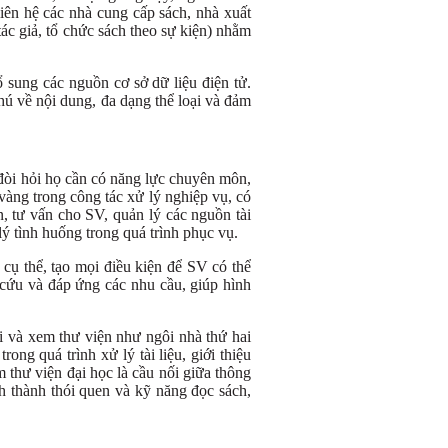
liên hệ các nhà cung cấp sách, nhà xuất
tác giả, tổ chức sách theo sự kiện) nhằm
 sung các nguồn cơ sở dữ liệu điện tử.
hú về nội dung, đa dạng thể loại và đảm
 đòi hỏi họ cần có năng lực chuyên môn,
vàng trong công tác xử lý nghiệp vụ, có
n, tư vấn cho SV, quản lý các nguồn tài
lý tình huống trong quá trình phục vụ.
ụ thể, tạo mọi điều kiện để SV có thể
n cứu và đáp ứng các nhu cầu, giúp hình
ái và xem thư viện như ngôi nhà thứ hai
ong quá trình xử lý tài liệu, giới thiệu
thư viện đại học là cầu nối giữa thông
nh thành thói quen và kỹ năng đọc sách,