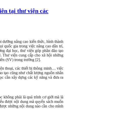
ên tại thư viện các
ồi dưỡng nâng cao kiến thức, hình thành
i quốc gia trong việc nâng cao dân trí,
ờng đại học, thư viện góp phần đào tạo
hệ. Thư viện cung cấp cho xã hội những
iên (SV) trong trường [2].
iện thoại, các thiết bị thông minh… việc
ào tạo cũng như chất lượng nguồn nhân
học cần xây dựng các kỹ năng và đưa ra
 không phải là quá trình cơ giới mà là
 hiểu được nội dung mà quyển sách muốn
ện được những nội dung nào cần cho mình