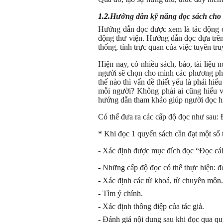
1.2.
Hướng dẫn kỹ năng đọc sách cho 
Hướng dẫn đọc được xem là tác động củ
động thư viện. Hướng dẫn đọc dựa trên c
thống, tính trực quan của việc tuyên truy
Hiện nay, có nhiều sách, báo, tài liệu
người sẽ chọn cho mình các phương pháp
thế nào thì vấn đề thiết yếu là phải hi
mỗi người? Không phải ai cũng hiểu và
hướng dẫn tham khảo giúp người đọc h
Có thể đưa ra các cấp độ đọc như sau: 
* Khi đọc 1 quyển sách cần đạt một số t
- Xác định được mục đích đọc “Đọc cái
-
Những cấp độ đọc có thể thực hiện: đọc
-
Xác định các từ khoá, từ chuyên môn.
-
Tìm ý chính.
-
Xác định thông điệp của tác giả.
-
Đánh giá nội dung sau khi đọc qua qu