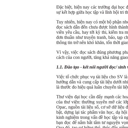
Đặc biệt, hiện nay các trường đại học 
sự kết hợp giữa học tập và lĩnh hội tri th
Tuy nhiên, hiện nay có một bộ phận nhỏ
đọc sách dẫn đến chưa được hình thành
viên yêu cầu, hay tới kỳ thi, kiểm tra 
đơn thuần như truyện tranh, báo, tạp c
thông tin trở nên khó khăn, tốn thời gi
Vì vậy, việc đọc sách đúng phương ph
cách của con người, tăng khả năng giao t
1.1.
Đào tạo - kết nối người đọc/ sinh 
Việc tổ chức phục vụ tài liệu cho SV là
hướng dẫn và cung cấp tài liệu dưới nh
là thước đo hiệu quả luân chuyển tài liệ
Thư viện đại học cần đẩy mạnh các hoạ
của thư viện: thường xuyên mở các lớp
Opac, nguồn tài liệu số, cơ sở dữ liệu 
bật, dựng lại tác phẩm văn học, dạ hội
kinh nghiệm trong vấn đề học tập và ng
bạn đọc để nắm bắt tâm tư nguyện vọn
Qua đó, tạo sự hứng thú, thúc đẩy niề