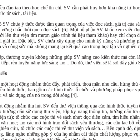
đều đào tạo theo học chế tín chỉ, SV cần phát huy hơn khả năng tự họ
ức từ sách, tài liệu.
 SV chưa ý thức được tầm quan trọng của việc đọc sách, giá trị của sá
 vững chắc thói quen đọc sách [6]. Một bộ phận SV khác xem việc đọc
mới lên thư viện tìm mượn giáo trình tài liệu tham khảo) hay chỉ chọn đọ
hí giải trí. Đặc biệt, SV chưa xây dựng cho mình kỹ năng và phương 
an và công sức mà không mang lại kết quả cao trong học tập và nghiên 
áp, thường xuyên không những giúp SV nâng cao kiến thức mà còn là
iếp, rèn luyện năng lực sáng tạo... Do đó, thư viện sẽ là sợi dây giúp 
viên
 một hoạt động nhằm thúc đẩy, phát triển, thoả mãn nhu cầu, hứng thú đ
iều hình thức, bao gồm các hình thức tổ chức và phương pháp phục vụ
u và tác dụng của nó trong đời sống [4].
t động nhằm thu hút SV đến thư viện thông qua các hình thức tuyên tr
 hướng dẫn sử dụng thư viện, lớp kỹ năng thông tin, hướng dẫn tra c
điện tử); tổ chức các cuộc thi về sách như: đọc diễn cảm, tìm hiểu nhân 
 văn học; tạo các mô hình trao đổi sách yêu thương, các câu lạc bộ về 
hiên cứu, tổ chức các cuộc thi về thư viện và sách… Bên cạnh đó, địn
g, lắng nghe những góp ý của họ nhằm cải thiện chất lượng phục vụ, 
m đam mê đọc sách giúp SV đến gần thư viện hơn.