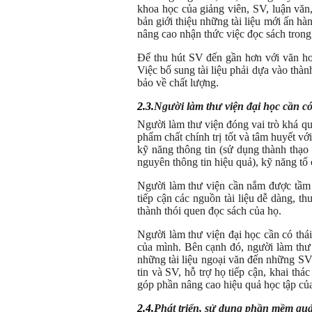
khoa học của giảng viên, SV, luận văn,
bản giới thiệu những tài liệu mới ấn hà
nâng cao nhận thức việc đọc sách trong
Để thu hút SV đến gần hơn với văn hoá
Việc bổ sung tài liệu phải dựa vào thà
bảo về chất lượng.
2.3.
Người làm thư viện đại học cần c
Người làm thư viện đóng vai trò khá qu
phẩm chất chính trị tốt và tâm huyết v
kỹ năng thông tin (sử dụng thành thạo 
nguyên thông tin hiệu quả), kỹ năng tổ 
Người làm thư viện cần nắm được tầm 
tiếp cận các nguồn tài liệu dễ dàng, t
thành thói quen đọc sách của họ.
Người làm thư viện đại học cần có thái
của mình. Bên cạnh đó, người làm thư vi
những tài liệu ngoại văn đến những SV
tin và SV, hỗ trợ họ tiếp cận, khai th
góp phần nâng cao hiệu quả học tập củ
2.4.
Phát triển, sử dụng phần mềm quản