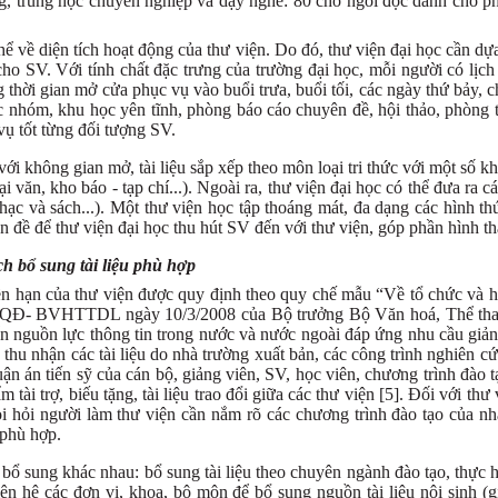
ng, trung học chuyên nghiệp và dạy nghề: 80 chỗ ngồi đọc dành cho p
hể về diện tích hoạt động của thư viện. Do đó, thư viện đại học cần d
ho SV. Với tính chất đặc trưng của trường đại học, mỗi người có lịc
ng thời gian mở cửa phục vụ vào buổi trưa, buổi tối, các ngày thứ bảy, 
c nhóm, khu học yên tĩnh, phòng báo cáo chuyên đề, hội thảo, phòng t
vụ tốt từng đối tượng SV.
ới không gian mở, tài liệu sắp xếp theo môn loại tri thức với một số kh
ại văn, kho báo - tạp chí...). Ngoài ra, thư viện đại học có thể đưa ra c
hạc và sách...). Một thư viện học tập thoáng mát, đa dạng các hình thứ
ền đề để thư viện đại học thu hút SV đến với thư viện, góp phần hình th
ch bổ sung tài liệu phù hợp
n hạn của thư viện được quy định theo quy chế mẫu “Về tổ chức và ho
/QĐ- BVHTTDL ngày 10/3/2008 của Bộ trưởng Bộ Văn hoá, Thể thao 
ển nguồn lực thông tin trong nước và nước ngoài đáp ứng nhu cầu giả
thu nhận các tài liệu do nhà trường xuất bản, các công trình nghiên cứ
uận án tiến sỹ của cán bộ, giảng viên, SV, học viên, chương trình đào t
m tài trợ, biếu tặng, tài liệu trao đổi giữa các thư viện [5]. Đối với th
òi hỏi người làm thư viện cần nắm rõ các chương trình đào tạo của 
 phù hợp.
bổ sung khác nhau: bổ sung tài liệu theo chuyên ngành đào tạo, thực h
ên hệ các đơn vị, khoa, bộ môn để bổ sung nguồn tài liệu nội sinh (giá