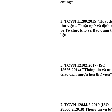
chung"
3. TCVN 11280:2015 "Hoạt đ
thư viện - Thuật ngữ và định 
về Tổ chức kho và Bảo quản t
liệu"
5. TCVN 12102:2017 (ISO
18626:2014) "Thông tin và tư l
Giao dịch mượn liên thư viện
7. TCVN 12844-2:2019 (ISO
28560-2:2018) Thông tin và tư 