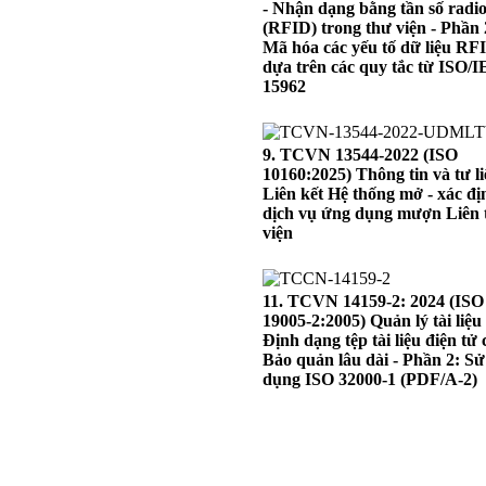
- Nhận dạng bằng tần số radi
(RFID) trong thư viện - Phần 
Mã hóa các yếu tố dữ liệu RF
dựa trên các quy tắc từ ISO/
15962
9. TCVN 13544-2022 (ISO
10160:2025) Thông tin và tư li
Liên kết Hệ thống mở - xác đị
dịch vụ ứng dụng mượn Liên 
viện
11. TCVN 14159-2: 2024 (ISO
19005-2:2005) Quản lý tài liệu 
Định dạng tệp tài liệu điện tử
Bảo quản lâu dài - Phần 2: Sử
dụng ISO 32000-1 (PDF/A-2)