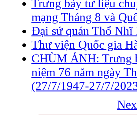
Trưng bày tư liệu ch
mạng Tháng 8 và Quố
Đại sứ quán Thổ Nhĩ 
Thư viện Quốc gia H
CHÙM ẢNH: Trưng bà
niệm 76 năm ngày Thư
(27/7/1947-27/7/202
Nex
THƯ VIỆN QUỐC GIA VIỆT N