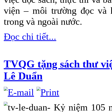
viện – môi trường đọc và 
trong và ngoài nước.
Đọc chi tiết...
TVQG tặng sách thư việ
Lê Duẩn
Kỷ niệm 105 n