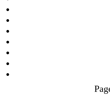
Pag
THƯ VIỆN QUỐC GIA VIỆT N
Cửa Nam – T.p Hà Nội, điện th