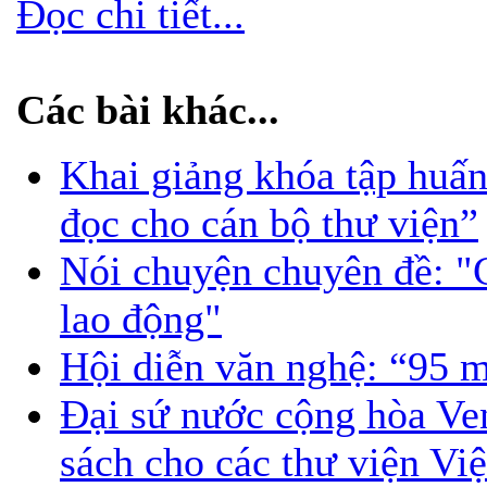
Đọc chi tiết...
Các bài khác...
Khai giảng khóa tập huấ
đọc cho cán bộ thư viện”
Nói chuyện chuyên đề: "C
lao động"
Hội diễn văn nghệ: “95 m
Đại sứ nước cộng hòa Ven
sách cho các thư viện Vi