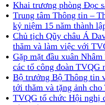
Khai trương phòng Đọc s
Trung tâm Thông tin – T
kỷ niệm 15 năm thành lậ
Chủ tịch Qũy châu Á Dav
thăm và làm việc với T
Gặp mặt đầu xuân Nhâm T
các tổ công đoàn TVQG 
Bộ trưởng Bộ Thông tin 
tới thăm và tặng ảnh ch
TVQG tổ chức Hội nghị cá