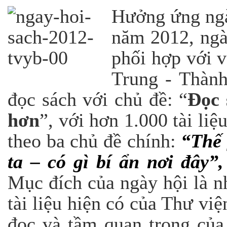
Hưởng ứng ngà
năm 2012, ngà
phối hợp với 
Trung - Thàn
đọc sách với chủ đề: “
Đọc 
hơn
”, với hơn 1.000 tài li
theo ba chủ đề chính:
“Thế 
ta – có gì bí ẩn nơi đây”
,
Mục đích của ngày hội là n
tài liệu hiện có của Thư việ
đọc và tầm quan trọng của