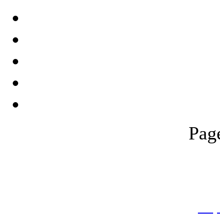
Pag
THƯ VIỆN QUỐC GIA VIỆT N
Cửa Nam – T.p Hà Nội, điện th
info
Website:
htt