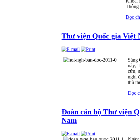
Khoa. 
Thông t
Đọc chi 
Thư viện Quốc gia Việt
Sáng 
này, 
cứu, 
nghị 
thủ th
Đọc ch
Đoàn cán bộ Thư viện Qu
Nam
Ngày 