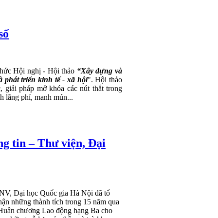
số
chức Hội nghị - Hội thảo
“Xây dựng và
phát triển kinh tế - xã hội
". Hội thảo
, giải pháp mở khóa các nút thắt trong
nh lãng phí, manh mún...
 tin – Thư viện, Đại
&NV,
Đại học Quốc gia
Hà Nội đã tổ
ận những thành tích trong 15 năm qua
g Huân chương Lao động hạng Ba cho