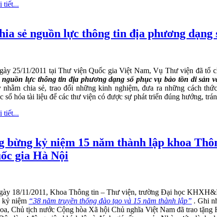
tiết...
hia sẻ nguồn lực thông tin địa phương dạng 
gày 25/11/2011 tại Thư viện Quốc gia Việt Nam, Vụ Thư viện đã tổ 
ẻ nguồn lực thông tin địa phương dạng số phục vụ bảo tồn di sản và 
y nhằm chia sẻ, trao đổi những kinh nghiệm, đưa ra những cách thức
c số hóa tài liệu để các thư viện có được sự phát triển đúng hướng, trá
tiết...
 bừng kỷ niệm 15 năm thành lập khoa Thông
c gia Hà Nội
gày 18/11/2011, Khoa Thông tin – Thư viện, trường Đại học KHXH
ễ kỷ niệm
“38 năm truyền thống đào tạo và 15 năm thành lập”
.
Ghi nh
oa, Chủ tịch nước Cộng hòa Xã hội Chủ nghĩa Việt Nam đã trao tặn