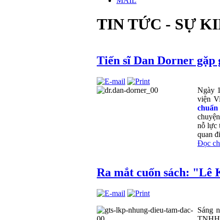
MAIL
TIN TỨC - SỰ K
Tiến sĩ Dan Dorner gặp 
Ngày 1
viện V
chuẩn 
chuyện
nỗ lực 
quan đi
Đọc chi 
Ra mắt cuốn sách: "Lê 
Sáng n
TNHH V