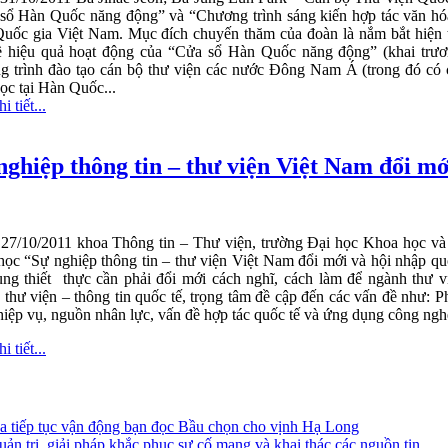
sổ Hàn Quốc năng động” và “Chương trình sáng kiến hợp tác văn hó
Quốc gia Việt Nam.
Mục đích chuyến thăm của đoàn là nắm bắt hiện tr
ề hiệu quả hoạt động của “
Cửa sổ
Hàn Quốc năng động” (khai trươn
g trình đào tạo cán bộ thư viện các nước Đông Nam Á (trong đó có 
ọc tại Hàn Quốc...
i tiết...
nghiệp thông tin – thư viện Việt Nam đổi mớ
27/10/2011 khoa Thông tin – Thư viện, trường Đại học Khoa học và
học “Sự nghiệp thông tin – thư viện Việt Nam đổi mới và hội nhập qu
ung thiết
thực cần phải đổi mới cách nghĩ, cách làm để ngành thư v
thư viện – thông tin quốc tế, trọng tâm đề cập đến các vấn đề như: Ph
iệp vụ, nguồn nhân lực, vấn đề hợp tác quốc tế và ứng dụng công nghệ
i tiết...
 tiếp tục vận động bạn đọc Bầu chọn cho vịnh Hạ Long
n trị, giải pháp khắc phục sự cố mạng và khai thác các nguồn tin