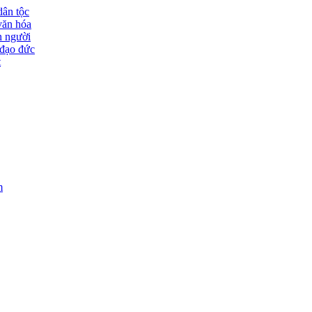
dân tộc
văn hóa
n người
đạo đức
t
m