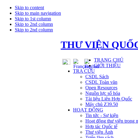
Skip to content
Skip to main navigation
Skip to 1st column
Skip to 2nd column
Skip to 2nd column
THƯ VIỆN QUỐC
TRANG CHỦ
GIỚI THIỆU
TRA CỨU
CSDL Sách
CSDL Toàn văn
Open Resources
Nguồn lực số hóa
Tài liệu Liên Hợp Quốc
Máy chủ Z39.50
HOẠT ĐỘNG
Tin tức - Sự kiện
Hoạt động thư viện trong 
Hợp tác Quốc tế
Thư viện Ảnh
Triển lãm sách