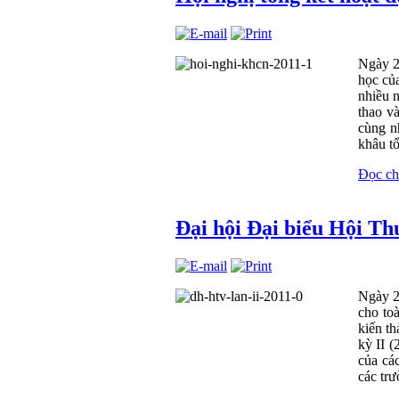
Ngày 2
học củ
nhiều n
thao v
cùng n
khâu tổ
Đọc chi 
Đại hội Đại biểu Hội Th
Ngày 2
cho toà
kiến t
kỳ II (
của các
các trư