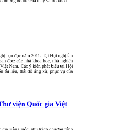
o những nỗ lực của thầy và trò khoa
ghị bạn đọc năm 2011. Tại Hội nghị lần
ệ bạn đọc: các nhà khoa học, nhà nghiên
 Việt Nam. Các ý kiến phát biểu tại Hội
n tài liệu, thái độ ứng xử, phục vụ của
Thư viện Quốc gia Việt
 gia Hàn Quốc, phụ trách chương trình