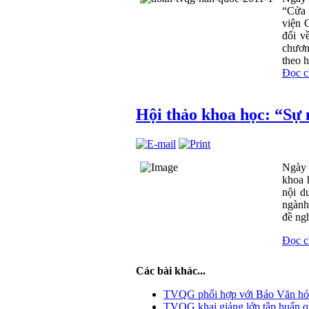
“Cửa 
viện 
đổi v
chươn
theo h
Đọc ch
Hội thảo khoa học: “Sự 
Ngày 
khoa 
nội d
ngành 
đề ngh
Đọc ch
Các bài khác...
TVQG phối hợp với Báo Văn hóa
TVQG khai giảng lớp tập huấn quả