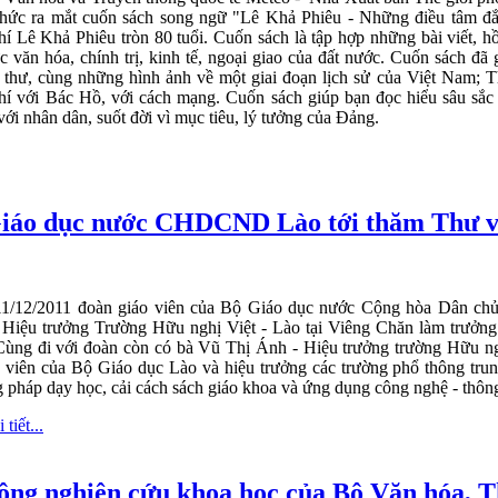
chức ra mắt cuốn sách song ngữ "Lê Khả Phiêu - Những điều tâm đắ
í Lê Khả Phiêu tròn 80 tuổi. Cuốn sách là tập hợp những bài viết, hồ
c văn hóa, chính trị, kinh tế, ngoại giao của đất nước. Cuốn sách đã
í thư, cùng những hình ảnh về một giai đoạn lịch sử của Việt Nam; Th
hí với Bác Hồ, với cách mạng. Cuốn sách giúp bạn đọc hiểu sâu sắc 
ới nhân dân, suốt đời vì mục tiêu, lý tưởng của Đảng.
Giáo dục nước CHDCND Lào tới thăm Thư v
1/12/2011 đoàn giáo viên của Bộ Giáo dục nước Cộng hòa Dân ch
 Hiệu trưởng Trường Hữu nghị Việt - Lào tại Viêng Chăn làm trưởng
ùng đi với đoàn còn có bà Vũ Thị Ánh - Hiệu trưởng trường Hữu ng
 viên của Bộ Giáo dục Lào và hiệu trưởng các trường phổ thông trun
pháp dạy học, cải cách sách giáo khoa và ứng dụng công nghệ - thông 
tiết...
động nghiên cứu khoa học của Bộ Văn hóa, T