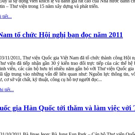
Đây là sự động viên khích lệ và đánh giá rất cao của Nhà nước dành ch
in – Thư viện trong 15 năm xây dựng và phát triển.
tiết...
 Nam tổ chức Hội nghị bạn đọc năm 2011
03/11/2011, Thư viện Quốc gia Việt Nam đã tổ chức thành công Hội n
Thư viện đã tiếp nhận gần 30 ý kiến trao đổi trực tiếp của các thế h
sinh viên, các cán bộ hưu trí nhiều năm gắn bó với Thư viện Quốc gia
đã tập trung vào những vấn đề liên quan như: Nguồn lực thông tin, vố
ư, cơ sở vật chất, kỹ thuật, công cụ hỗ trợ người đọc...
i tiết...
ốc gia Hàn Quốc tới thăm và làm việc với 
31/10/2011 Bà Jinae Jeon; Bà Jung Eun Park – Cán bộ Thư viện Quốc