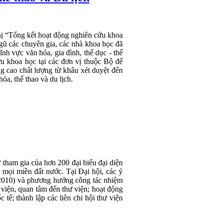
ị “Tổng kết hoạt động nghiên cứu khoa
gũ các chuyên gia, các nhà khoa học đã
nh vực văn hóa, gia đình, thể dục - thể
ứu khoa học tại các đơn vị thuộc Bộ để
ng cao chất lượng từ khâu xét duyệt đến
a, thể thao và du lịch.
 tham gia của hơn 200 đại biểu đại diện
n mọi miền đất nước. Tại Đại hội, các ý
-2010) và phương hướng công tác nhiệm
ư viện, quan tâm đến thư viện; hoạt động
 tế; thành lập các liên chi hội thư viện