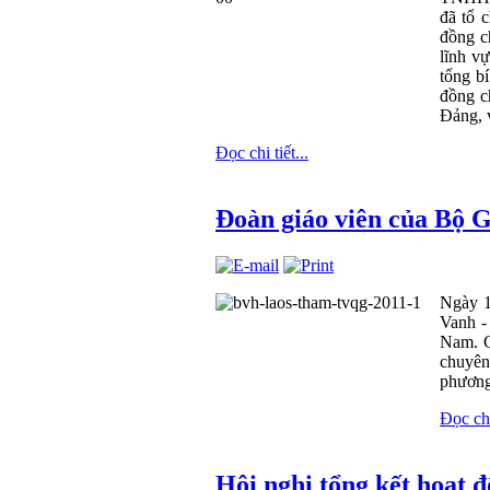
đã tổ 
đồng ch
lĩnh vự
tổng b
đồng c
Đảng, v
Đọc chi tiết...
Đoàn giáo viên của Bộ 
Ngày 1
Vanh -
Nam. C
chuyên
phương 
Đọc chi 
Hội nghị tổng kết hoạt 