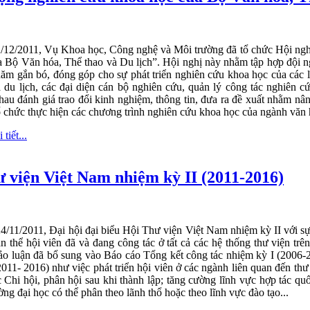
/12/2011, Vụ Khoa học, Công nghệ và Môi trường đã tổ chức Hội ngh
a Bộ Văn hóa, Thể thao và Du lịch”. Hội nghị này nhằm tập hợp đội n
ăm gắn bó, đóng góp cho sự phát triển nghiên cứu khoa học của các lĩ
à du lịch, các đại diện cán bộ nghiên cứu, quản lý công tác nghiên c
hau đánh giá trao đổi kinh nghiệm, thông tin, đưa ra đề xuất nhằm nâ
 chức thực hiện các chương trình nghiên cứu khoa học của ngành văn hó
tiết...
ư viện Việt Nam nhiệm kỳ II (2011-2016)
4/11/2011, Đại hội đại biểu Hội Thư viện Việt Nam nhiệm kỳ II với sự
n thể hội viên đã và đang công tác ở tất cả các hệ thống thư viện trê
hảo luận đã bổ sung vào Báo cáo Tổng kết công tác nhiệm kỳ I (2006
2011- 2016) như việc phát triển hội viên ở các ngành liên quan đến th
 Chi hội, phân hội sau khi thành lập; tăng cường lĩnh vực hợp tác quốc
ờng đại học có thể phân theo lãnh thổ hoặc theo lĩnh vực đào tạo...