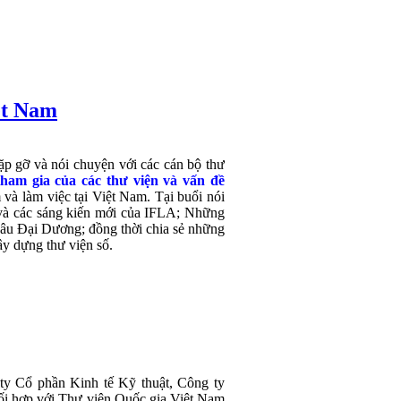
iệt Nam
ặp gỡ và nói chuyện với các cán bộ thư
am gia của các thư viện và vấn đề
m và làm việc tại Việt Nam.
Tại buổi nói
t và các sáng kiến mới của IFLA; Những
châu Đại Dương; đồng thời chia sẻ những
ây dựng thư viện số.
ty Cổ phần Kinh tế Kỹ thuật, Công ty
i hợp với Thư viện Quốc gia Việt Nam