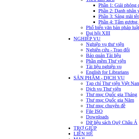
Phần 1: Giải phóng 
Phần 2: Danh nhân 
Phần 3: Sáng mãi tê
Phần 4: Tấm gương 
Phổ biến văn bản pháp luậ
Đại hội XIII
NGHIỆP VỤ
Nghiệp vụ thư viện
Nghiên cứu - Trao đổi
Bảo quản Tài liệu
Phần mềm Thư viện
Tài liệu nghiệp vụ
English for Librarians
SẢN PHẨM - DỊCH VỤ
Tạp chí Thư viện Việt Na
Dịch vụ Thư viện
Thư mục Quốc gia Tháng
Thư mục Quốc gia Năm
Thư mục chuyên đề
File ISO
Downloads
Dữ liệu sách Quỹ Châu Á
TRỢ GIÚP
LIÊN HỆ