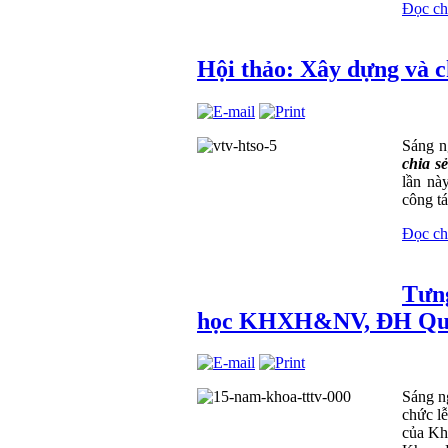
Đọc chi 
Hội thảo: Xây dựng và c
Sáng n
chia s
lần nà
công tá
Đọc chi 
Tưng
học KHXH&NV, ĐH Quố
Sáng n
chức l
của Kh