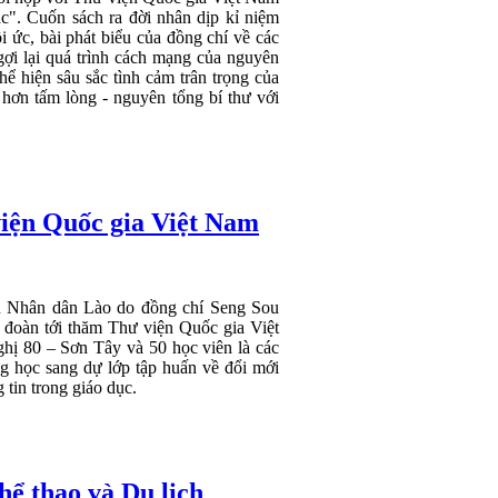
c". Cuốn sách ra đời nhân dịp kỉ niệm
i ức, bài phát biểu của đồng chí về các
 gợi lại quá trình cách mạng của nguyên
ể hiện sâu sắc tình cảm trân trọng của
hơn tấm lòng - nguyên tổng bí thư với
iện Quốc gia Việt Nam
ủ Nhân dân Lào do đồng chí Seng Sou
 đoàn tới thăm Thư viện Quốc gia Việt
hị 80 – Sơn Tây và 50 học viên là các
g học sang dự lớp tập huấn về đổi mới
tin trong giáo dục.
hể thao và Du lịch