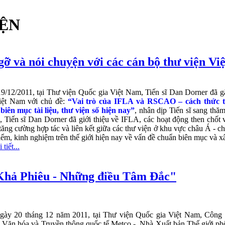
IỆN
gỡ và nói chuyện với các cán bộ thư viện V
9/12/2011, tại Thư viện Quốc gia Việt Nam, Tiến sĩ Dan Dorner đã g
iệt Nam với chủ đề:
“Vai trò của IFLA và RSCAO – cách thức th
biên mục tài liệu, thư viện số hiện nay”
, nhân dịp Tiến sĩ sang thă
, Tiến sĩ Dan Dorner đã giới thiệu về IFLA, các hoạt động then chố
tăng cường hợp tác và liên kết giữa các thư viện ở khu vực châu Á - 
ểm, kinh nghiệm trên thế giới hiện nay về vấn đề chuẩn biên mục và x
tiết...
Khả Phiêu - Những điều Tâm Đắc"
gày 20 tháng 12 năm 2011, tại Thư viện Quốc gia Việt Nam, Công 
ăn hóa và Truyền thông quốc tế Metco - Nhà Xuất bản Thế giới phố