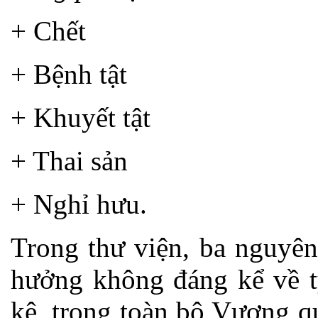
+ Chết
+ Bệnh tật
+ Khuyết tật
+ Thai sản
+ Nghỉ hưu.
Trong thư viện, ba nguyên
hưởng không đáng kể về tỷ
kê, trong toàn bộ Vương q