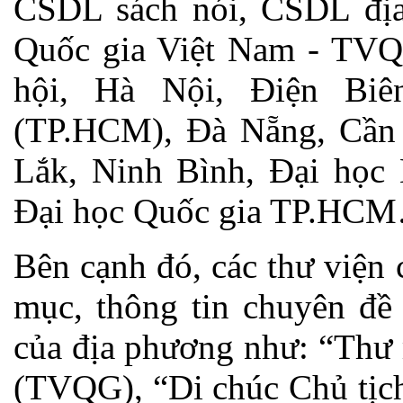
CSDL sách nói, CSDL địa
Quốc gia Việt Nam - TVQ
hội, Hà Nội, Điện Bi
(TP.HCM), Đà Nẵng, Cần 
Lắk, Ninh Bình, Đại học
Đại học Quốc gia TP.HCM
Bên cạnh đó, các thư viện
mục, thông tin chuyên đề 
của địa phương như: “Thư
(TVQG), “Di chúc Chủ tịc