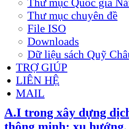
Thư mục Quốc gia N
Thư mục chuyên đề
File ISO
Downloads
Dữ liệu sách Quỹ Ch
TRỢ GIÚP
LIÊN HỆ
MAIL
A.I trong xây dựng dịc
thông minh: xu hướng, 