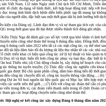
 sản Việt Nam, 132 năm Ngày sinh Chủ tịch Hồ Chí Minh, Triển lã
c tổ chức đa dạng về hình thức, kết hợp hoạt động trực tiếp với live
n đọc trong tình hình dịch bệnh diễn biến phức tạp đã mang lại khôn
hần của người dân, đặc biệt sau một thời gian dài bị ảnh hưởng bởi dịc
iều kiện của Đảng uỷ, Lãnh đạo đơn vị và sự tham gia tích cực của cá
QG trong thời gian qua đã đạt được nhiều thành tích đáng ghi nhận.
hí Kiều Thúy Nga đã đánh giá cao nỗ lực vượt qua khó khăn vì ảnh hư
g chuyên môn cũng như đoàn thể trong 6 tháng đầu năm. Đồng thời, đồ
trong 6 tháng cuối năm 2022 trên tất cả các mặt công tác, cụ thể như sa
ao đổi tài liệu đảm bảo tối đa lượng tài liệu thu nhận từ các các nhà 
 Tổ chức triển khai có hiệu quả công tác xử lý kỹ thuật và bảo quản tu b
) Duy trì và thực hiện tốt hơn công tác phục vụ bạn đọc, đặc biệt là 
Văn hoá Thiếu nhi; (4) Chủ động chuẩn bị, xây dựng kế hoạch cho các
ng tác thông tin tuyên truyền; (5) Thúc đẩy công tác nghiên cứu khoa
quốc gia được Bộ chủ quản phân công, đảm bảo đúng tiến độ thời gian
uan đến công tác chuyển đổi số, công tác truyền thông vận động…; (6) T
ựng Dự án Số hoá nguồn tài liệu quốc gia và Mục lục liên hợp trực tu
viện các nước trên thế giới…; (7) Đối với công tác đoàn thể cần có p
n viên trong đơn vị, các đoàn viên thanh niên trong tổ chức Đoàn cơ s
iệc tham gia các hoạt động chuyên môn cũng như đoàn thể.
 Hội nghị sơ kết công tác xây dựng Đảng 6 tháng đầu năm 2022