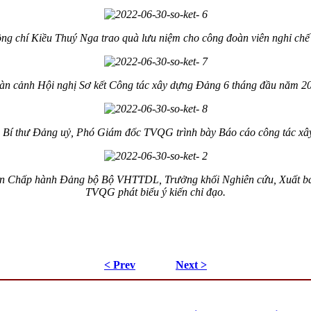
ng chí Kiều Thuý Nga trao quà lưu niệm cho công đoàn viên nghỉ chế
àn cảnh Hội nghị Sơ kết Công tác xây dựng Đảng 6 tháng đầu năm 2
Bí thư Đảng uỷ, Phó Giám đốc TVQG trình bày Báo cáo công tác x
an Chấp hành Đảng bộ Bộ VHTTDL, Trưởng khối Nghiên cứu, Xuất bản
TVQG phát biểu ý kiến chỉ đạo.
< Prev
Next >