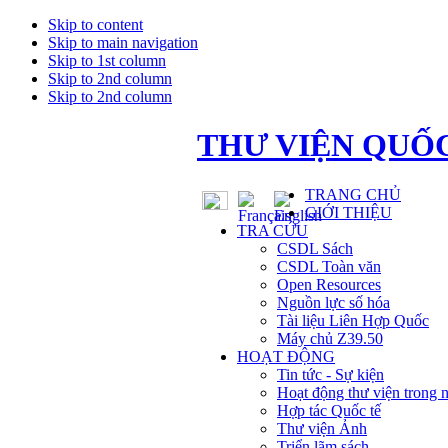
Skip to content
Skip to main navigation
Skip to 1st column
Skip to 2nd column
Skip to 2nd column
THƯ VIỆN QUỐC
TRANG CHỦ
GIỚI THIỆU
TRA CỨU
CSDL Sách
CSDL Toàn văn
Open Resources
Nguồn lực số hóa
Tài liệu Liên Hợp Quốc
Máy chủ Z39.50
HOẠT ĐỘNG
Tin tức - Sự kiện
Hoạt động thư viện trong 
Hợp tác Quốc tế
Thư viện Ảnh
Triển lãm sách