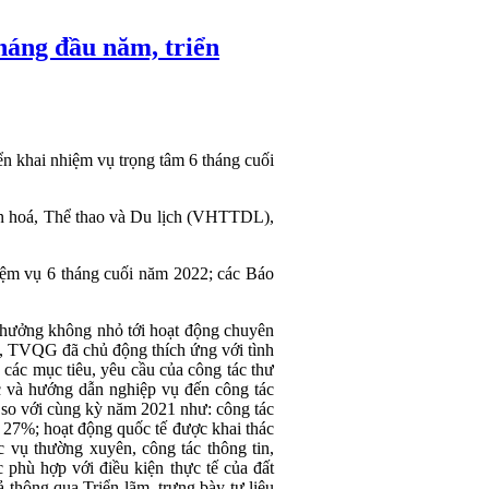
háng đầu năm, triển
n khai nhiệm vụ trọng tâm 6 tháng cuối
n hoá, Thể thao và Du lịch (VHTTDL),
nhiệm vụ 6 tháng cuối năm 2022; các Báo
h hưởng không nhỏ tới hoạt động chuyên
 TVQG đã chủ động thích ứng với tình
các mục tiêu, yêu cầu của công tác thư
ọc và hướng dẫn nghiệp vụ đến công tác
c so với cùng kỳ năm 2021 như: công tác
ng 27%; hoạt động quốc tế được khai thác
c vụ thường xuyên, công tác thông tin,
 phù hợp với điều kiện thực tế của đất
 thông qua Triển lãm, trưng bày tư liệu