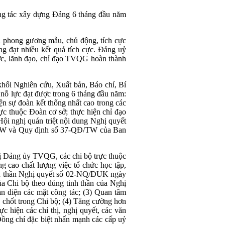
ng tác xây dựng Đảng 6 tháng đầu năm
n phong gương mẫu, chủ động, tích cực
ng đạt nhiều kết quả tích cực. Đảng uỷ
ược, lãnh đạo, chỉ đạo TVQG hoàn thành
ối Nghiên cứu, Xuất bản, Báo chí, Bí
 lực đạt được trong 6 tháng đầu năm:
ện sự đoàn kết thống nhất cao trong các
c thuộc Đoàn cơ sở; thực hiện chỉ đạo
 nghị quán triệt nội dung Nghị quyết
KL/TW và Quy định số 37-QĐ/TW của Ban
ị Đảng ủy TVQG, các chi bộ trực thuộc
g cao chất lượng việc tổ chức học tập,
tinh thần Nghị quyết số 02-NQ/ĐUK ngày
a Chi bộ theo đúng tinh thần của Nghị
 diện các mặt công tác; (3) Quan tâm
ủ chốt trong Chi bộ; (4) Tăng cường hơn
c hiện các chỉ thị, nghị quyết, các văn
Đồng chí đặc biệt nhấn mạnh các cấp uỷ