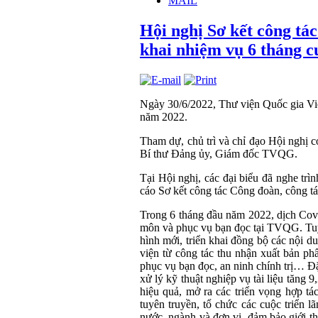
MAIL
Hội nghị Sơ kết công tá
khai nhiệm vụ 6 tháng 
Ngày 30/6/2022, Thư viện Quốc gia Việ
năm 2022.
Tham dự, chủ trì và chỉ đạo Hội ngh
Bí thư Đảng ủy, Giám đốc TVQG.
Tại Hội nghị, các đại biểu đã nghe trì
cáo Sơ kết công tác Công đoàn, công tá
Trong 6 tháng đầu năm 2022, dịch Covi
môn và phục vụ bạn đọc tại TVQG. Tu
hình mới, triển khai đồng bộ các nội 
viện từ công tác thu nhận xuất bản ph
phục vụ bạn đọc, an ninh chính trị… Đặ
xử lý kỹ thuật nghiệp vụ tài liệu tăng 
hiệu quả, mở ra các triển vọng hợp tá
tuyên truyền, tổ chức các cuộc triển 
nước, ngành và đơn vị, đảm bảo giới th