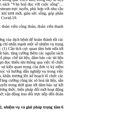
m sách “Văn hoá đọc với cuộc sống”…
stream trực tuyến, phù hợp với nhu cầu
g khí tươi mới, giàu sức sống, góp phần
h Covid-19.
c đoàn viên công đoàn, đoàn viên thanh
ởng của dịch bệnh để hoàn thành tốt các
ng chí nhấn mạnh một số nhiệm vụ trọng
u: (1) Cần tích cực quan tâm hơn nữa tới
xuất bản, tăng cường thêm các nguồn sách
ổ phục chế tài liệu, đảm bảo các tài liệu
bạn đọc thiếu nhi thông qua việc tổ chức
 sự kiện quan trọng của đơn vị kỷ niệm
 học và hướng dẫn nghiệp vụ trong việc
, khẩn trương lên kế hoạch tổ chức các
ăng cường công tác số hoá tài liệu, sẵn
yến trong thời gian tới đảm bảo sự kết
hương thức, biện pháp đổi mới hoạt động
ở; vận động trao đổi trực tiếp đến đoàn
, nhiệm vụ và giải pháp trọng tâm 6