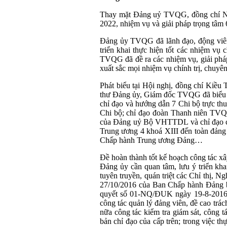
Thay mặt Đảng uỷ TVQG, đồng chí Ngu
2022, nhiệm vụ và giải pháp trọng tâm
Đảng ủy TVQG đã lãnh đạo, động viên 
triển khai thực hiện tốt các nhiệm vụ
TVQG đã đề ra các nhiệm vụ, giải pháp
xuất sắc mọi nhiệm vụ chính trị, chuyê
Phát biểu tại Hội nghị, đồng chí Ki
thư Đảng ủy, Giám đốc TVQG đã biểu 
chỉ đạo và hướng dẫn 7 Chi bộ trực thu
Chi bộ; chỉ đạo đoàn Thanh niên TVQG
của Đảng uỷ Bộ VHTTDL và chỉ đạo củ
Trung ương 4 khoá XIII đến toàn đảng
Chấp hành Trung ương Đảng…
Đề hoàn thành tốt kế hoạch công tác 
Đảng ủy cần quan tâm, lưu ý triển kha
tuyên truyền, quán triệt các Chỉ thị,
27/10/2016 của Ban Chấp hành Đảng bộ
quyết số 01-NQ/ĐUK ngày 19-8-2016 c
công tác quản lý đảng viên, đề cao trá
nữa công tác kiểm tra giám sát, công t
bản chỉ đạo của cấp trên; trong việc 