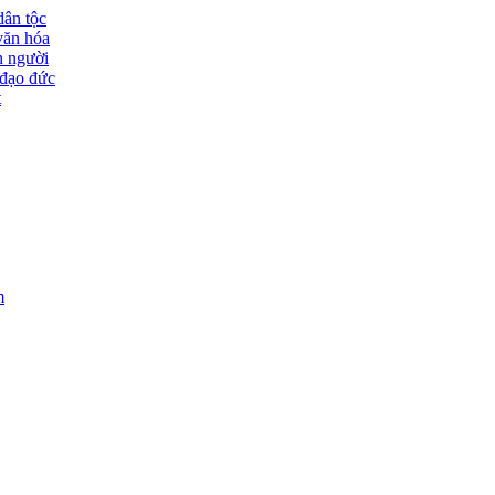
dân tộc
văn hóa
n người
đạo đức
t
m