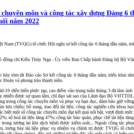
c chuyên môn và công tác xây dựng Đảng 6 t
cuối năm 2022
t Nam (TVQG) tổ chức Hội nghị sơ kết công tác 6 tháng đầu năm, triể
ị có đồng chí Kiều Thúy Nga - Ủy viên Ban Chấp hành Đảng bộ Bộ Vă
nh bày tóm tắt Báo cáo Sơ kết công tác 6 tháng đầu năm, triển khai 
c Đoàn và phong trào thanh niên.
d-19 diễn biến phức tạp, cao điểm vào trung tuần tháng 3 đã làm ản
y nhiên được sự quan tâm, chỉ đạo sát sao của Lãnh đạo Bộ VHTTDL,
dung trong công tác chuyên môn và phục vụ bạn đọc, đảm bảo giữ vững 
ẩm lưu chiểu; bổ sung, trao đổi tài liệu; công tác nghiên cứu khoa h
c biệt một số công tác chuyên môn đạt kết quả nổi bật, vượt định mứ
9,2%; số hoá tài liệu tăng 47%; công tác bảo quản, phục chế tài liệu tă
c trong tương lai khi dịch bệnh được kiểm soát... Ngoài công tác phụ
lãm, trưng bày tài liệu phục vụ nhiệm vụ chính trị được TVQG tổ chức
iệu tới công chúng, độc giả những tư liệu đặc sắc một cách có hiệu quả