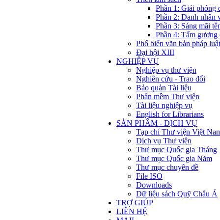
Phần 1: Giải phóng 
Phần 2: Danh nhân 
Phần 3: Sáng mãi tê
Phần 4: Tấm gương 
Phổ biến văn bản pháp luậ
Đại hội XIII
NGHIỆP VỤ
Nghiệp vụ thư viện
Nghiên cứu - Trao đổi
Bảo quản Tài liệu
Phần mềm Thư viện
Tài liệu nghiệp vụ
English for Librarians
SẢN PHẨM - DỊCH VỤ
Tạp chí Thư viện Việt Na
Dịch vụ Thư viện
Thư mục Quốc gia Tháng
Thư mục Quốc gia Năm
Thư mục chuyên đề
File ISO
Downloads
Dữ liệu sách Quỹ Châu Á
TRỢ GIÚP
LIÊN HỆ