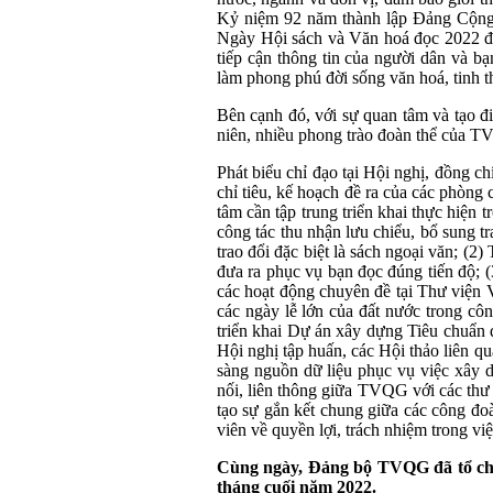
Kỷ niệm 92 năm thành lập Đảng Cộng
Ngày Hội sách và Văn hoá đọc 2022 đượ
tiếp cận thông tin của người dân và bạ
làm phong phú đời sống văn hoá, tinh t
Bên cạnh đó, với sự quan tâm và tạo đ
niên, nhiều phong trào đoàn thể của TV
Phát biểu chỉ đạo tại Hội nghị, đồng c
chỉ tiêu, kế hoạch đề ra của các phòn
tâm cần tập trung triển khai thực hiện 
công tác thu nhận lưu chiểu, bổ sung tr
trao đổi đặc biệt là sách ngoại văn; (2)
đưa ra phục vụ bạn đọc đúng tiến độ; (3
các hoạt động chuyên đề tại Thư viện 
các ngày lễ lớn của đất nước trong cô
triển khai Dự án xây dựng Tiêu chuẩn 
Hội nghị tập huấn, các Hội thảo liên q
sàng nguồn dữ liệu phục vụ việc xây d
nối, liên thông giữa TVQG với các thư 
tạo sự gắn kết chung giữa các công đoà
viên về quyền lợi, trách nhiệm trong v
Cùng ngày, Đảng bộ TVQG đã tổ chức
tháng cuối năm 2022.