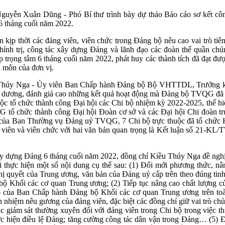
yễn Xuân Dũng - Phó Bí thư trình bày dự thảo Báo cáo sơ kết cô
 6 tháng cuối năm 2022.
kịp thời các đảng viên, viên chức trong Đảng bộ nêu cao vai trò tiê
 chính trị, công tác xây dựng Đảng và lãnh đạo các đoàn thể quần chú
 trọng tâm 6 tháng cuối năm 2022, phát huy các thành tích đã đạt đ
n môn của đơn vị.
ều Thúy Nga - Ủy viên Ban Chấp hành Đảng bộ Bộ VHTTDL, Trưởng kh
dương, đánh giá cao những kết quả hoạt động mà Đảng bộ TVQG đã nỗ
ộc tổ chức thành công Đại hội các Chi bộ nhiệm kỳ 2022-2025, thể hi
 tổ chức thành công Đại hội Đoàn cơ sở và các Đại hội Chi đoàn trự
a Ban Thường vụ Đảng uỷ TVQG, 7 Chi bộ trực thuộc đã tổ chức Hội
 viên và viên chức với hai văn bản quan trọng là Kết luận số 21-
xây dựng Đảng 6 tháng cuối năm 2022, đồng chí Kiều Thúy Nga đề ngh
i thực hiện một số nội dung cụ thể sau: (1) Đổi mới phương thức, nân
 Nghị quyết của Trung ương, văn bản của Đảng uỷ cấp trên theo đúng 
 Khối các cơ quan Trung ương; (2) Tiếp tục nâng cao chất lượng củ
ủa Ban Chấp hành Đảng bộ Khối các cơ quan Trung ương trên toàn
ch nhiệm nêu gương của đảng viên, đặc biệt các đồng chí giữ vai trò ch
ác giám sát thường xuyên đối với đảng viên trong Chi bộ trong việc thự
thực hiện điều lệ Đảng; tăng cường công tác dân vận trong Đảng… (5) 