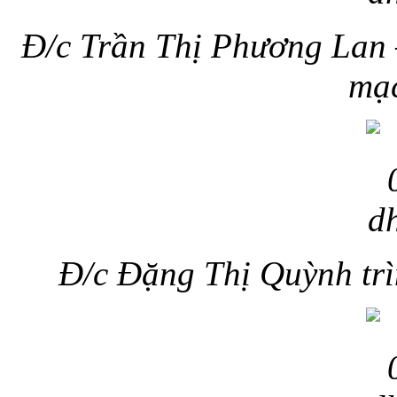
Đ/c Trần Thị Phương Lan –
mạc
Đ/c Đặng Thị Quỳnh trì