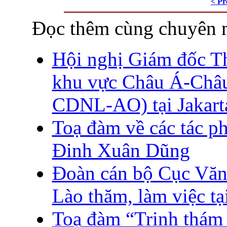
< Pr
Đọc thêm cùng chuyên 
Hội nghị Giám đốc Th
khu vực Châu Á-Châu
CDNL-AO) tại Jakarta
Toạ đàm về các tác p
Đinh Xuân Dũng
Đoàn cán bộ Cục Văn 
Lào thăm, làm việc t
Toạ đàm “Trinh thám 