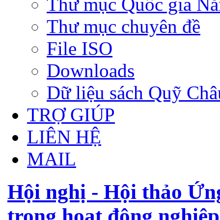
Thư mục Quốc gia N
Thư mục chuyên đề
File ISO
Downloads
Dữ liệu sách Quỹ Ch
TRỢ GIÚP
LIÊN HỆ
MAIL
Hội nghị - Hội thảo Ứn
trong hoạt động nghiệp 