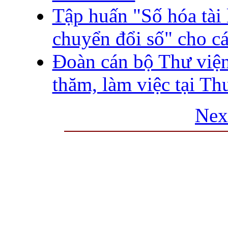
Tập huấn "Số hóa tài 
chuyển đổi số" cho c
Đoàn cán bộ Thư việ
thăm, làm việc tại T
Nex
THƯ VIỆN QUỐC GIA VIỆT N
Cửa Nam – T.p Hà Nội, điện th
info
Website:
htt