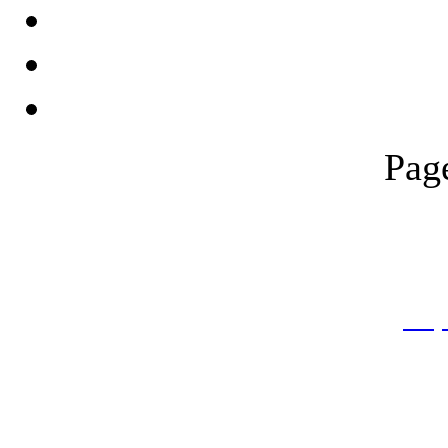
Pag
THƯ VIỆN QUỐC GIA VIỆT N
Cửa Nam – T.p Hà Nội, điện th
info
Website:
htt