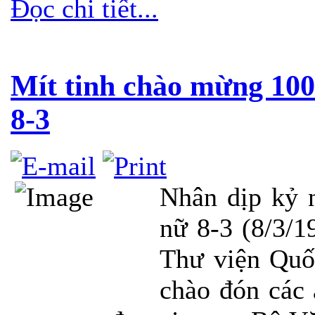
Đọc chi tiết...
Mít tinh chào mừng 10
8-3
Nhân dịp kỷ 
nữ 8-3 (8/3/1
Thư viện Quố
chào đón các 