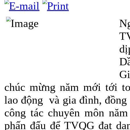
N
TV
d
Dầ
G
chúc mừng năm mới tới toà
lao động và gia đình, đồng
công tác chuyên môn năm 
phấn đấu để
TVQG
đạt da