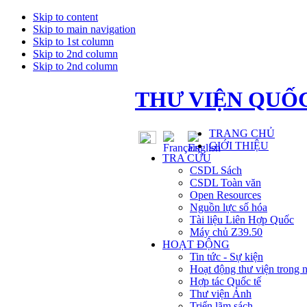
Skip to content
Skip to main navigation
Skip to 1st column
Skip to 2nd column
Skip to 2nd column
THƯ VIỆN QUỐC
TRANG CHỦ
GIỚI THIỆU
TRA CỨU
CSDL Sách
CSDL Toàn văn
Open Resources
Nguồn lực số hóa
Tài liệu Liên Hợp Quốc
Máy chủ Z39.50
HOẠT ĐỘNG
Tin tức - Sự kiện
Hoạt động thư viện trong 
Hợp tác Quốc tế
Thư viện Ảnh
Triển lãm sách