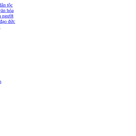
dân tộc
văn hóa
n người
đạo đức
t
m