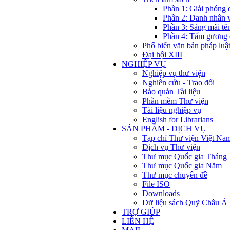
Phần 1: Giải phóng 
Phần 2: Danh nhân 
Phần 3: Sáng mãi tê
Phần 4: Tấm gương 
Phổ biến văn bản pháp luậ
Đại hội XIII
NGHIỆP VỤ
Nghiệp vụ thư viện
Nghiên cứu - Trao đổi
Bảo quản Tài liệu
Phần mềm Thư viện
Tài liệu nghiệp vụ
English for Librarians
SẢN PHẨM - DỊCH VỤ
Tạp chí Thư viện Việt Na
Dịch vụ Thư viện
Thư mục Quốc gia Tháng
Thư mục Quốc gia Năm
Thư mục chuyên đề
File ISO
Downloads
Dữ liệu sách Quỹ Châu Á
TRỢ GIÚP
LIÊN HỆ