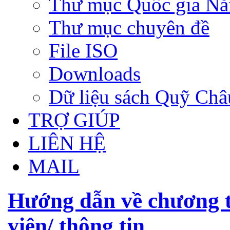
Thư mục Quốc gia N
Thư mục chuyên đề
File ISO
Downloads
Dữ liệu sách Quỹ Ch
TRỢ GIÚP
LIÊN HỆ
MAIL
Hướng dẫn về chương t
viện/ thông tin