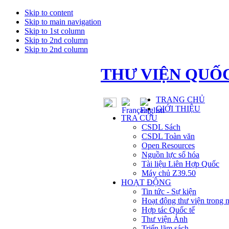
Skip to content
Skip to main navigation
Skip to 1st column
Skip to 2nd column
Skip to 2nd column
THƯ VIỆN QUỐC
TRANG CHỦ
GIỚI THIỆU
TRA CỨU
CSDL Sách
CSDL Toàn văn
Open Resources
Nguồn lực số hóa
Tài liệu Liên Hợp Quốc
Máy chủ Z39.50
HOẠT ĐỘNG
Tin tức - Sự kiện
Hoạt động thư viện trong 
Hợp tác Quốc tế
Thư viện Ảnh
Triển lãm sách