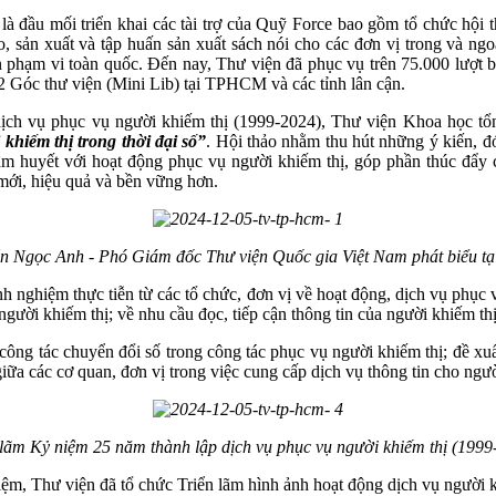
ầu mối triển khai các tài trợ của Quỹ Force bao gồm tổ chức hội thả
o, sản xuất và tập huấn sản xuất sách nói cho các đơn vị trong và ng
phạm vi toàn quốc. Đến nay, Thư viện đã phục vụ trên 75.000 lượt 
12 Góc thư viện (Mini Lib) tại TPHCM và các tỉnh lân cận.
ịch vụ phục vụ người khiếm thị (1999-2024), Thư viện Khoa học tổ
hiếm thị trong thời đại số”
. Hội thảo nhằm thu hút những ý kiến, đ
âm huyết với hoạt động phục vụ người khiếm thị, góp phần thúc đẩy 
mới, hiệu quả và bền vững hơn.
 Ngọc Anh - Phó Giám đốc Thư viện Quốc gia Việt Nam phát biểu tạ
inh nghiệm thực tiễn từ các tổ chức, đơn vị về hoạt động, dịch vụ phục v
gười khiếm thị; về nhu cầu đọc, tiếp cận thông tin của người khiếm thị
công tác chuyển đổi số trong công tác phục vụ người khiếm thị; đề xuấ
giữa các cơ quan, đơn vị trong việc cung cấp dịch vụ thông tin cho ng
 lãm Kỷ niệm 25 năm thành lập dịch vụ phục vụ người khiếm thị (1999
ệm, Thư viện đã tổ chức Triển lãm hình ảnh hoạt động dịch vụ người k