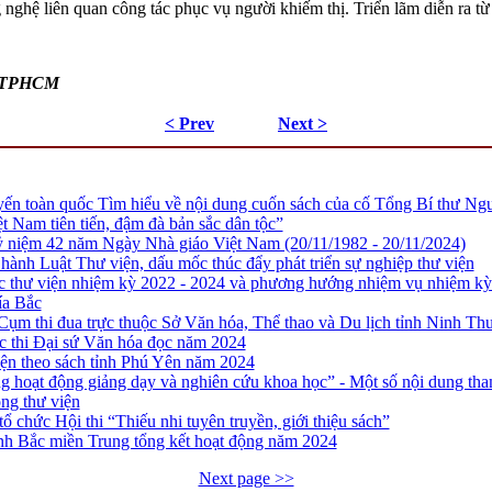
ng nghệ liên quan công tác phục vụ người khiếm thị. Triển lãm diễn ra 
H TPHCM
< Prev
Next >
tuyến toàn quốc Tìm hiểu về nội dung cuốn sách của cố Tổng Bí thư 
ệt Nam tiên tiến, đậm đà bản sắc dân tộc”
niệm 42 năm Ngày Nhà giáo Việt Nam (20/11/1982 - 20/11/2024)
 hành Luật Thư viện, dấu mốc thúc đẩy phát triển sự nghiệp thư viện
ác thư viện nhiệm kỳ 2022 - 2024 và phương hướng nhiệm vụ nhiệm kỳ
ía Bắc
Cụm thi đua trực thuộc Sở Văn hóa, Thể thao và Du lịch tỉnh Ninh T
ộc thi Đại sứ Văn hóa đọc năm 2024
yện theo sách tỉnh Phú Yên năm 2024
g hoạt động giảng dạy và nghiên cứu khoa học” - Một số nội dung tham
ộng thư viện
ổ chức Hội thi “Thiếu nhi tuyên truyền, giới thiệu sách”
ỉnh Bắc miền Trung tổng kết hoạt động năm 2024
Next page >>