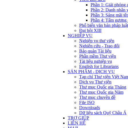
Phần 1: Giải phóng 
Phần 2: Danh nhân 
Phần 3: Sáng mãi tê
Phần 4: Tấm gương 
Phổ biến văn bản pháp luậ
Đại hội XIII
NGHIỆP VỤ
Nghiệp vụ thư viện
Nghiên cứu - Trao đổi
Bảo quản Tài liệu
Phần mềm Thư viện
Tài liệu nghiệp vụ
English for Librarians
SẢN PHẨM - DỊCH VỤ
Tạp chí Thư viện Việt Na
Dịch vụ Thư viện
Thư mục Quốc gia Tháng
Thư mục Quốc gia Năm
Thư mục chuyên đề
File ISO
Downloads
Dữ liệu sách Quỹ Châu Á
TRỢ GIÚP
LIÊN HỆ