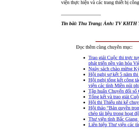
viện thực hiện và các trang thiết bị cô
________________
Tin bài: Thu Trang; Ảnh: TV KHT
Đọc thêm cùng chuyên mục:
Trao giải Cuộc thi trực 
phát triển nền văn hóa Vi
Ngày sách chào mừng Kỷ 
Hội nghị sơ kết 5 năm thi
Hội nghị tổng kết công t
viện các tỉnh Miền núi ph
Tập huấn Chuyển đổi số 
Tổng kết và trao giải Cu
Hội thi Thiếu nhi kể chu
Hội thảo “Bản quyền tron
chép tài liệu trong hoạt đ
Thư viện tỉnh Bắc Giang t
Liên hiệp Thư viện các t