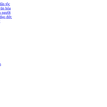
dân tộc
văn hóa
n người
đạo đức
t
m