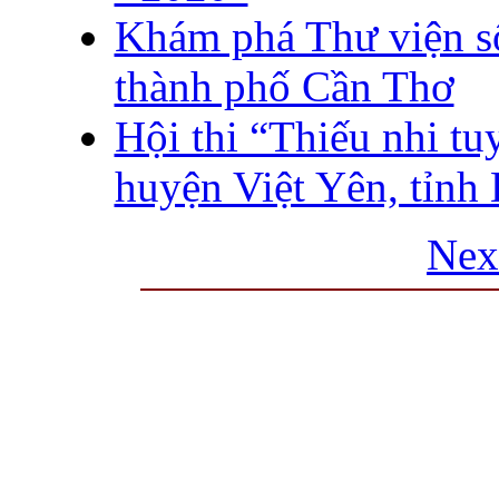
Khám phá Thư viện số
thành phố Cần Thơ
Hội thi “Thiếu nhi tuy
huyện Việt Yên, tỉnh
Nex
THƯ VIỆN QUỐC GIA VIỆT N
Cửa Nam – T.p Hà Nội, điện th
info
Website:
htt