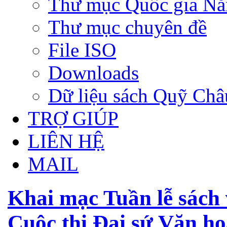
Thư mục Quốc gia N
Thư mục chuyên đề
File ISO
Downloads
Dữ liệu sách Quỹ Ch
TRỢ GIÚP
LIÊN HỆ
MAIL
Khai mạc Tuần lễ sách 
Cuộc thi Đại sứ Văn h